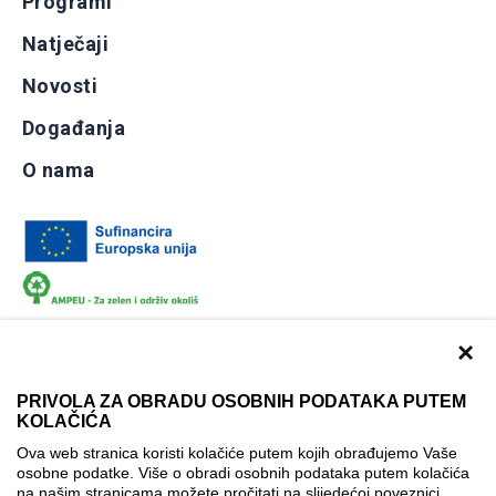
Programi
Natječaji
Novosti
Događanja
O nama
×
PRIVOLA ZA OBRADU OSOBNIH PODATAKA PUTEM
KOLAČIĆA
Dokumentacija
Uvjeti korištenja
Kontakti
Ova web stranica koristi kolačiće putem kojih obrađujemo Vaše
Izjava o pristupačnosti
osobne podatke. Više o obradi osobnih podataka putem kolačića
na našim stranicama možete pročitati na slijedećoj poveznici