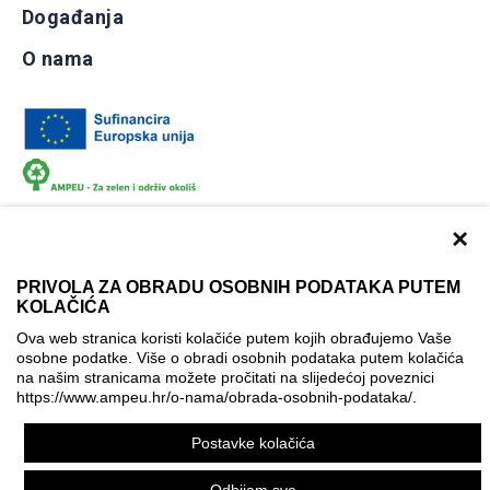
Događanja
O nama
×
PRIVOLA ZA OBRADU OSOBNIH PODATAKA PUTEM
KOLAČIĆA
Dokumentacija
Uvjeti korištenja
Kontakti
Ova web stranica koristi kolačiće putem kojih obrađujemo Vaše
Izjava o pristupačnosti
osobne podatke. Više o obradi osobnih podataka putem kolačića
na našim stranicama možete pročitati na slijedećoj poveznici
Politika korištenja kolačića
Postavke kolačića
https://www.ampeu.hr/o-nama/obrada-osobnih-podataka/
.
© AMPEU, 2026.
Postavke kolačića
Ova mrežna stranica je ostvarena uz financijsku potporu
Europske komisije. Ona izražava isključivo stajalište autora