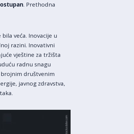
dostupan
. Prethodna
bila veća. Inovacije u
noj razini. Inovativni
uće vještine za tržišta
 buduću radnu snagu
s brojnim društvenim
ergije, javnog zdravstva,
taka.