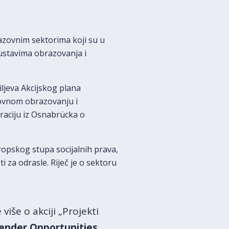
razovnim sektorima koji su u
sustavima obrazovanja i
iljeva Akcijskog plana
kovnom obrazovanju i
raciju iz Osnabrücka o
ropskog stupa socijalnih prava,
za odrasle. Riječ je o sektoru
više o akciji „Projekti
ender Opportunities