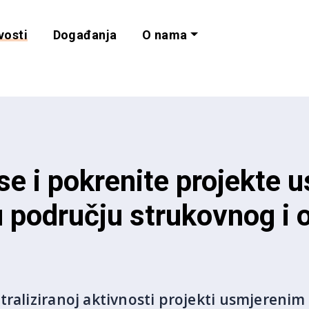
vosti
Događanja
O nama
lnost i programe 
 se i pokrenite projekte 
 području strukovnog i 
traliziranoj aktivnosti projekti usmjereni