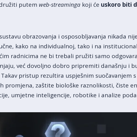
ridružiti putem
web-streaminga
koji će
uskoro biti 
ustavu obrazovanja i osposobljavanja nikada nije 
čne, kako na individualnoj, tako i na institucional
im radnicima ne bi trebali pružiti samo odgovaraj
njaju, već dovoljno dobro pripremiti današnju i
. Takav pristup rezultira uspješnim suočavanjem 
 promjena, zaštite biološke raznolikosti, čiste en
cije, umjetne inteligencije, robotike i analize poda