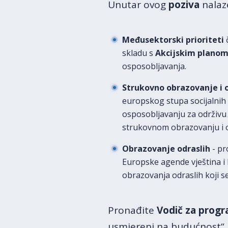
Unutar ovog
poziva
nalaz
Međusektorski prioriteti
č
skladu s
Akcijskim planom
osposobljavanja.
Strukovno obrazovanje i 
europskog stupa socijalnih
osposobljavanju za održivu
strukovnom obrazovanju i 
Obrazovanje odraslih
- pr
Europske agende vještina i 
obrazovanja odraslih koji 
Pronađite
Vodič za prog
usmjereni na budućnost“, 