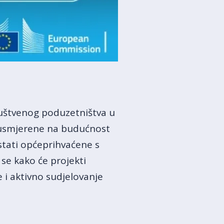
 društvenog poduzetništva u
e usmjerene na budućnost
stati općeprihvaćene s
se kako će projekti
 i aktivno sudjelovanje