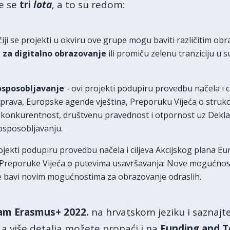
e se
tri
lota
, a to su redom:
iji se projekti u okviru ove grupe mogu baviti različitim ob
 za digitalno obrazovanje
ili promiču zelenu tranziciju u 
osposobljavanje
- ovi projekti podupiru provedbu načela i c
 prava, Europske agende vještina, Preporuku Vijeća o stru
 konkurentnost, društvenu pravednost i otpornost uz Dekla
osposobljavanju.
ojekti podupiru provedbu načela i ciljeva Akcijskog plana Eu
Preporuke Vijeća o putevima usavršavanja: Nove mogućnosti 
se bavi novim mogućnostima za obrazovanje odraslih.
ram Erasmus+ 2022.
na hrvatskom jeziku i saznajte 
a više detalja možete pronaći i na
Funding and T