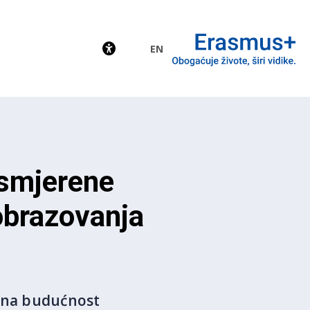
EN
EU
usmjerene
obrazovanja
m na budućnost