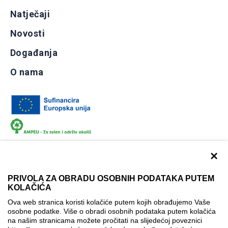
Natječaji
Novosti
Događanja
O nama
×
PRIVOLA ZA OBRADU OSOBNIH PODATAKA PUTEM
KOLAČIĆA
Dokumentacija
Uvjeti korištenja
Kontakti
Ova web stranica koristi kolačiće putem kojih obrađujemo Vaše
Izjava o pristupačnosti
osobne podatke. Više o obradi osobnih podataka putem kolačića
na našim stranicama možete pročitati na slijedećoj poveznici
Politika korištenja kolačića
Postavke kolačića