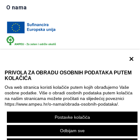
O nama
×
PRIVOLA ZA OBRADU OSOBNIH PODATAKA PUTEM
KOLAČIĆA
Dokumentacija
Uvjeti korištenja
Kontakti
Ova web stranica koristi kolačiće putem kojih obrađujemo Vaše
Izjava o pristupačnosti
osobne podatke. Više o obradi osobnih podataka putem kolačića
na našim stranicama možete pročitati na slijedećoj poveznici
Politika korištenja kolačića
Postavke kolačića
https://www.ampeu.hr/o-nama/obrada-osobnih-podataka/
.
© AMPEU, 2026.
Postavke kolačića
Ova mrežna stranica je ostvarena uz financijsku potporu
Europske komisije. Ona izražava isključivo stajalište autora
Odbijam sve
mrežne stranice i Komisija se ne može smatrati odgovornom