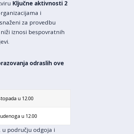
kviru
Ključne aktivnosti 2
organizacijama i
 osnaženi za provedbu
niži iznosi bespovratnih
evi.
brazovanja odraslih ove
istopada u 12.00
studenoga u 12.00
. u području odgoja i