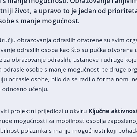
 s manje mogućnosti. Obrazovanje ranjivi
etniji život, a upravo to je jedan od priorit
osobe s manje mogućnost.
dručju obrazovanja odraslih otvorene su svim org
anje odraslih osoba kao što su pučka otvorena uči
ve za obrazovanje odraslih, ustanove i udruge ko
 odrasle osobe s manje mogućnosti te druge organ
ju odrasle osobe, bilo da se radi o formalnom, n
 odnosno učenju.
viti projektni prijedlozi u okviru
Ključne aktivnos
 nude mogućnosti za mobilnost osoblja zaposlenog
obilnost polaznika s manje mogućnosti koji poha