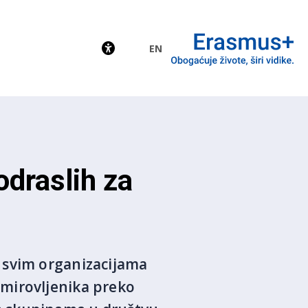
EN
EU
draslih za
 svim organizacijama
umirovljenika preko