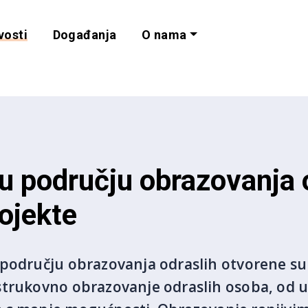
vosti
Događanja
O nama
lnost i programe 
 području obrazovanja o
ojekte
 području obrazovanja odraslih otvorene su
strukovno obrazovanje odraslih osoba, od 