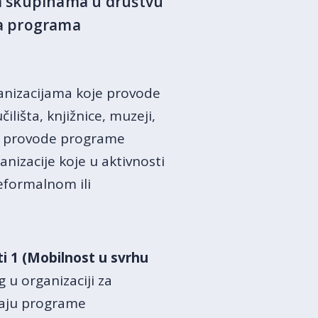
m skupinama u društvu
eta programa
anizacijama koje provode
lišta, knjižnice, muzeji,
je provode programe
izacije koje u aktivnosti
eformalnom ili
ti 1 (Mobilnost u svrhu
 u organizaciji za
đaju programe