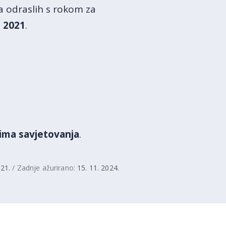
a odraslih s rokom za
s 2021
.
tima savjetovanja
.
021.
/ Zadnje ažurirano:
15. 11. 2024.