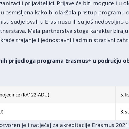
nizaciji prijaviteljici. Prijave će biti moguće i u o
 su osmišljena kako bi olakšala pristup programu 
nisu sudjelovali u Erasmusu ili su još nedovoljno
tnerstava. Mala partnerstva stoga karakteriziraju 
kraće trajanje i jednostavniji administrativni zahtj
tnih prijedloga programa Erasmus+ u području o
 pojedince (KA122-ADU)
5. l
U)
3. 
tvoren je i natječaj za akreditacije Erasmus 2021