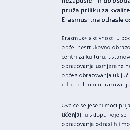
nezaposlenih do osoba
pruža priliku za kvalit
Erasmus+.na odrasle 
Erasmus+ aktivnosti u po
opće, nestrukovno obrazov
centri za kulturu, ustano
obrazovanja usmjerene na
općeg obrazovanja uključu
informalnom obrazovanju
Ove će se jeseni moći prija
učenja)
, u sklopu koje se
obrazovanje odraslih i m