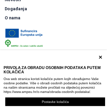
Događanja
O nama
×
PRIVOLA ZA OBRADU OSOBNIH PODATAKA PUTEM
KOLAČIĆA
Dokumentacija
Uvjeti korištenja
Kontakti
Ova web stranica koristi kolačiće putem kojih obrađujemo Vaše
Izjava o pristupačnosti
osobne podatke. Više o obradi osobnih podataka putem kolačića
na našim stranicama možete pročitati na slijedećoj poveznici
Politika korištenja kolačića
Postavke kolačića
https://www.ampeu.hr/o-nama/obrada-osobnih-podataka/
.
© AMPEU, 2026.
Postavke kolačića
Ova mrežna stranica je ostvarena uz financijsku potporu