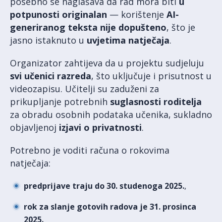
posebno se naglašava da rad mora biti
u
potpunosti originalan
— korištenje
AI-
generiranog teksta nije dopušteno
, što je
jasno istaknuto u
uvjetima natječaja
.
Organizator zahtijeva da u projektu sudjeluju
svi učenici razreda
, što uključuje i prisutnost u
videozapisu. Učitelji su zaduženi za
prikupljanje potrebnih
suglasnosti roditelja
za obradu osobnih podataka učenika, sukladno
objavljenoj
izjavi o privatnosti
.
Potrebno je voditi računa o rokovima
natječaja:
predprijave traju do 30. studenoga 2025.
,
rok za slanje gotovih radova je 31. prosinca
2025.