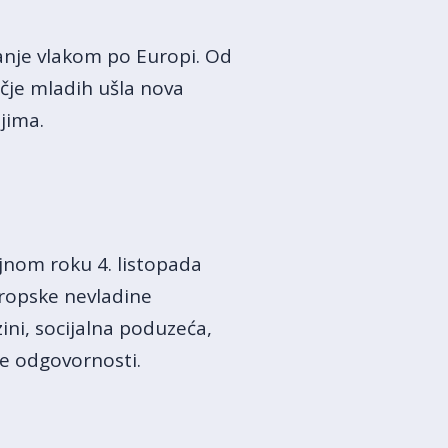
vanje vlakom po Europi. Od
čje mladih ušla nova
jima.
čajnom roku 4. listopada
uropske nevladine
zini, socijalna poduzeća,
ne odgovornosti.