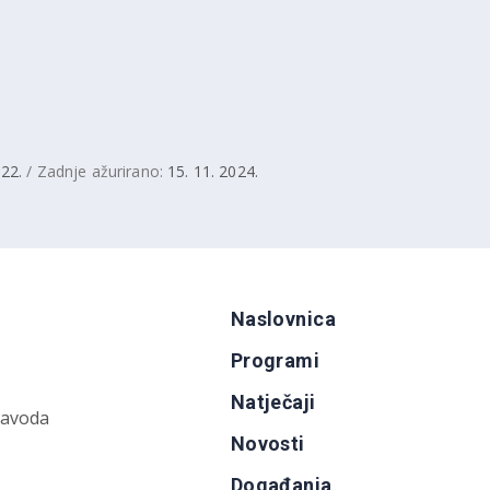
022.
/ Zadnje ažurirano:
15. 11. 2024.
Naslovnica
Programi
Natječaji
zavoda
Novosti
Događanja