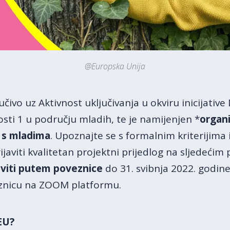
@Europska Unija
jučivo uz Aktivnost uključivanja u okviru inicijati
sti 1 u području mladih, te je namijenjen *
organi
 s mladima
. Upoznajte se s formalnim kriterijima i
rijaviti kvalitetan projektni prijedlog na sljedećim
aviti putem poveznice
do 31. svibnja 2022. godine
eznicu na ZOOM platformu.
EU?