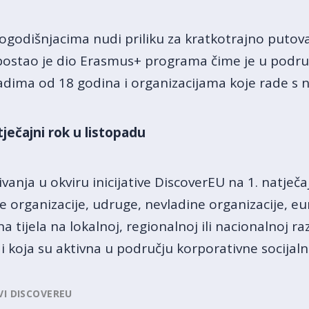
togodišnjacima nudi priliku za kratkotrajno puto
postao je dio Erasmus+ programa čime je u podru
dima od 18 godina i organizacijama koje rade s n
ječajni rok u listopadu
čivanja u okviru inicijative DiscoverEU na 1. natje
e organizacije, udruge, nevladine organizacije, e
a tijela na lokalnoj, regionalnoj ili nacionalnoj ra
t i koja su aktivna u području korporativne socijal
VI DISCOVEREU