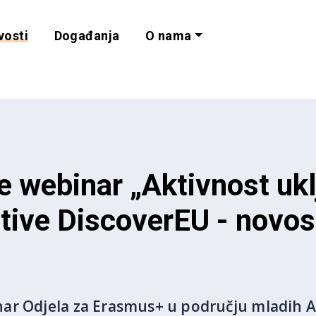
vosti
Događanja
O nama
lnost i programe 
e webinar „Aktivnost ukl
jative DiscoverEU - novos
ar Odjela za Erasmus+ u području mladih Ag