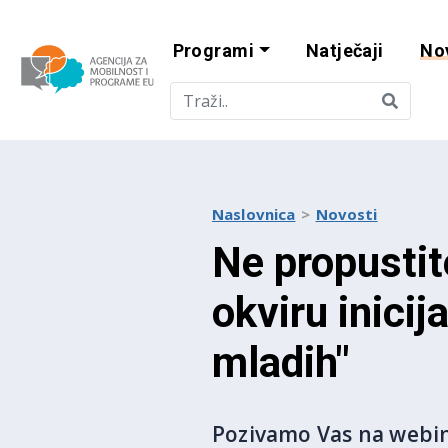
Programi
Natječaji
No
Agencija za mobi
Naslovnica
Novosti
Ne propustit
okviru inici
mladih"
Pozivamo Vas na webin