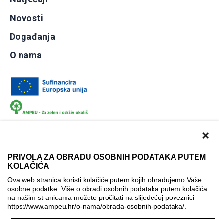
Novosti
Događanja
O nama
×
PRIVOLA ZA OBRADU OSOBNIH PODATAKA PUTEM
KOLAČIĆA
Dokumentacija
Uvjeti korištenja
Kontakti
Ova web stranica koristi kolačiće putem kojih obrađujemo Vaše
Izjava o pristupačnosti
osobne podatke. Više o obradi osobnih podataka putem kolačića
na našim stranicama možete pročitati na slijedećoj poveznici
Politika korištenja kolačića
Postavke kolačića
https://www.ampeu.hr/o-nama/obrada-osobnih-podataka/
.
© AMPEU, 2026.