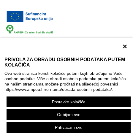
×
PRIVOLA ZA OBRADU OSOBNIH PODATAKA PUTEM
KOLAČIĆA
Dokumentacija
Uvjeti korištenja
Kontakti
Ova web stranica koristi kolačiće putem kojih obrađujemo Vaše
Izjava o pristupačnosti
osobne podatke. Više o obradi osobnih podataka putem kolačića
na našim stranicama možete pročitati na slijedećoj poveznici
Politika korištenja kolačića
Postavke kolačića
https://www.ampeu.hr/o-nama/obrada-osobnih-podataka/
.
© AMPEU, 2026.
Postavke kolačića
Ova mrežna stranica je ostvarena uz financijsku potporu
Europske komisije. Ona izražava isključivo stajalište autora
Odbijam sve
mrežne stranice i Komisija se ne može smatrati odgovornom
pri upotrebi informacija koje se na njoj nalaze.
Prihvaćam sve