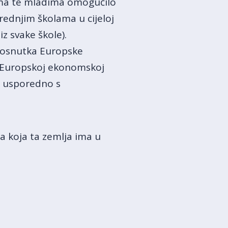
lama te mladima omogućilo
rednjim školama u cijeloj
z svake škole).
d osnutka Europske
 u Europskoj ekonomskoj
4, usporedno s
a koja ta zemlja ima u