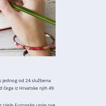
s jednog od 24 službena
d čega iz Hrvatske njih 49.
iz cijele Europske unije ove