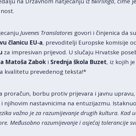
edalju na Državnom natjecanju iz
twirlinga
, čime j
anost.
tjecanju
Juvenes Translatores
govori i činjenica da s
vu članicu EU‑a
, prevoditelji Europske komisije od
u
za impresivan prijevod. U slučaju Hrvatske pose
va Matoša Zabok
i
Srednja škola Buzet
, iz kojih 
a kvalitetu prevedenog teksta!*
za proračun, borbu protiv prijevara i javnu upravu,
i njihovim nastavnicima na entuzijazmu. Istaknuo 
jezika važno je za razumijevanje drugih kultura. Kad 
zore. Međusobno razumijevanje i osjećaj tolerancije svi