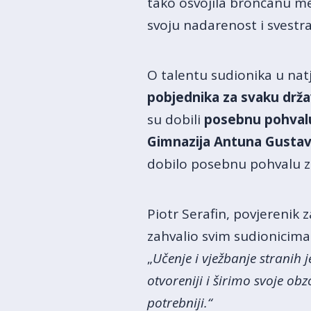
tako osvojila brončanu m
svoju nadarenost i svestr
O talentu sudionika u na
pobjednika
za svaku drža
su dobili
posebnu pohval
Gimnazija Antuna Gusta
dobilo posebnu pohvalu z
Piotr Serafin, povjerenik 
zahvalio svim sudionicima 
„
Učenje i vježbanje stranih 
otvoreniji i širimo svoje ob
potrebniji.“