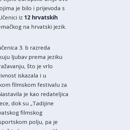
ima je bilo i prijevoda s
Učenici iz
12 hrvatskih
emačkog na hrvatski jezik.
učenica 3. b razreda
kuju ljubav prema jeziku
ažavanju, što je vrlo
vnost iskazala i u
kom filmskom festivalu za
astavila je kao redateljica
ece, dok su „Tadijine
rvatskog filmskog
sportskom polju, pa je