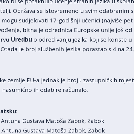
kako bi se potaknulo učenje stranih jezika u ško
telji. Održava se istovremeno u svim odabranim s
 mogu sudjelovati 17-godišnji učenici (najviše pet i
revođenje, bitna je odrednica Europske unije još o
prvu
Uredbu
o određivanju jezika koji se koriste
 Otada je broj službenih jezika porastao s 4 na 2
ake zemlje EU-a jednak je broju zastupničkih mjest
nasumično ih odabire računalo.
atsku:
a Antuna Gustava Matoša Zabok, Zabok
ija Antuna Gustava Matoša Zabok, Zabok