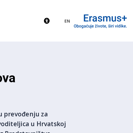
EN
EU
ova
 u prevođenju za
oditeljica u Hrvatskoj