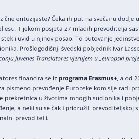
ezične entuzijaste? Čeka ih put na svečanu dodjel
ellesu. Tijekom posjeta 27 mladih prevoditelja sast
stekli uvid u njihov posao. To putovanje jedinstve
dionika. Prošlogodišnji švedski pobjednik Ivar Lass
canju Juvenes Translatores vjerujem u „europski proje
tores financira se iz
programa Erasmus+
, a od 
 za pismeno prevođenje Europske komisije radi pr
 je prekretnica u životima mnogih sudionika i pobj
đenje, a neki su se čak i pridružili prevoditeljskoj
nalni prevoditelji.