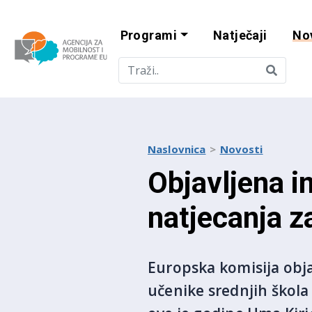
Programi
Natječaji
No
Agencija za mobi
Naslovnica
Novosti
Objavljena 
natjecanja z
Europska komisija obja
učenike srednjih škola