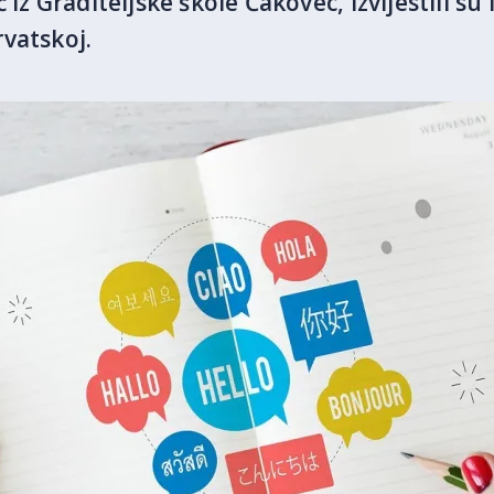
iz Graditeljske škole Čakovec, izvijestili su
vatskoj.