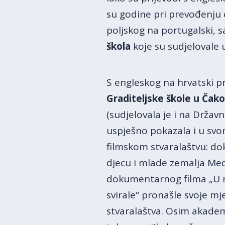
su godine pri prevođenju 
poljskog na portugalski, s
škola
koje su sudjelovale u
S engleskog na hrvatski pr
Graditeljske škole u Čak
(sudjelovala je i na Držav
uspješno pokazala i u svo
filmskom stvaralaštvu: do
djecu i mlade zemalja Medi
dokumentarnog filma „U nad
svirale“ pronašle svoje mj
stvaralaštva. Osim akadem