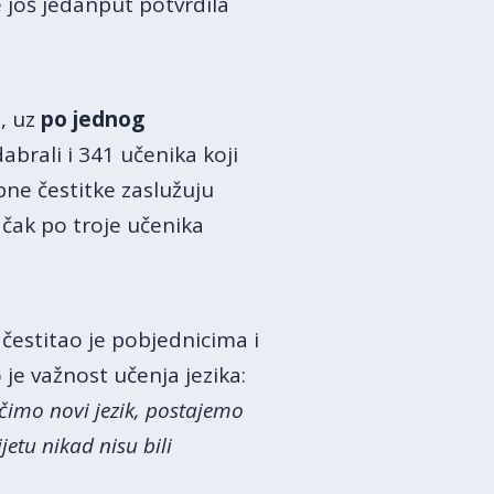
e još jedanput potvrdila
u, uz
po jednog
abrali i 341 učenika koji
bne čestitke zaslužuju
je čak po troje učenika
 čestitao je pobjednicima i
je važnost učenja jezika:
učimo novi jezik, postajemo
jetu nikad nisu bili