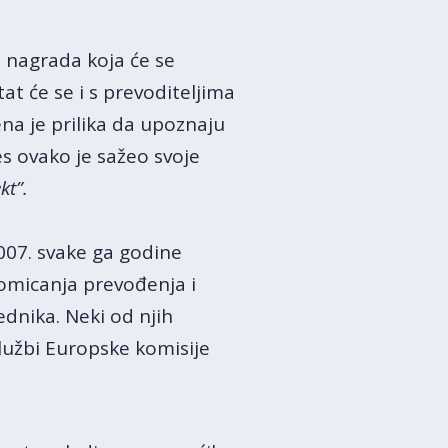
u nagrada koja će se
at će se i s prevoditeljima
na je prilika da upoznaju
es ovako je sažeo svoje
kt”.
2007. svake ga godine
omicanja prevođenja i
ednika. Neki od njih
 službi Europske komisije