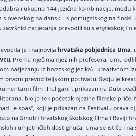
odabrali ukupno 144 jezične kombinacije, među koj
a slovenskog na danski i s portugalskog na finski. 
 završnici natjecanja prevodili su s engleskog i nj
evodila je i najnovija
hrvatska pobjednica Uma
, 
ovcu
. Prema riječima njezinih profesora, Umu odli
nom natjecanju iz hrvatskog jezika) i kreativnom izr
m prvom prevoditeljskom pothvatu. Svoju je kreati
kumentarni film „Huligani“, prikazan na Dubrovač
terana, bio je tek početak njezine filmske priče. N
i je spas“, koji je prikazan na Festivalu prava dj
esto na Smotri hrvatskog školskog filma i Reviji h
skih i umjetničkih dostignuća, Uma se ističe i na 