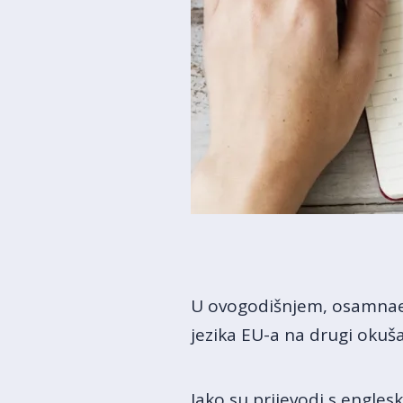
U ovogodišnjem, osamnaes
jezika EU-a na drugi okuša
Iako su prijevodi s englesko