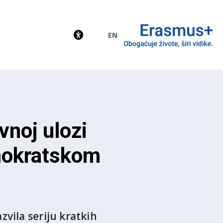
EN
EU
vnoj ulozi
mokratskom
vila seriju kratkih