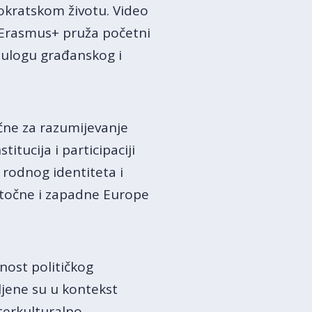
kratskom životu.​ Video
a Erasmus+ pruža početni
e ulogu građanskog i
čne za razumijevanje
tucija i participaciji
rodnog identiteta i
istočne i zapadne Europe
nost političkog
jene su u kontekst
terkulturalno