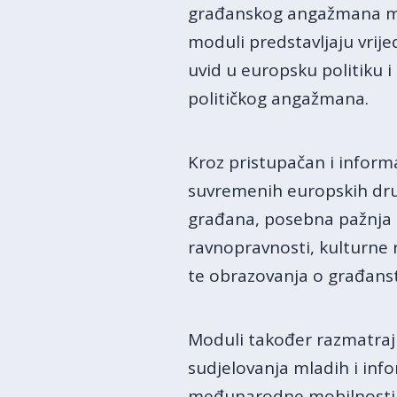
građanskog angažmana mog
moduli predstavljaju vrij
uvid u europsku politiku i
političkog angažmana.
Kroz pristupačan i inform
suvremenih europskih društ
građana, posebna pažnja 
ravnopravnosti, kulturne 
te obrazovanja o građans
Moduli također razmatraju
sudjelovanja mladih i in
međunarodne mobilnosti i