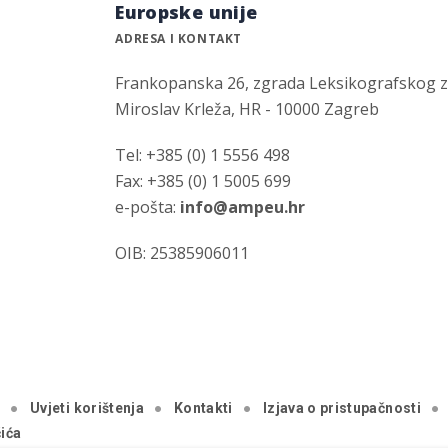
Europske unije
ADRESA I KONTAKT
Frankopanska 26, zgrada Leksikografskog 
Miroslav Krleža, HR - 10000 Zagreb
Tel: +385 (0) 1 5556 498
Fax: +385 (0) 1 5005 699
e-pošta:
info@ampeu.hr
OIB: 25385906011
a
Uvjeti korištenja
Kontakti
Izjava o pristupačnosti
ića