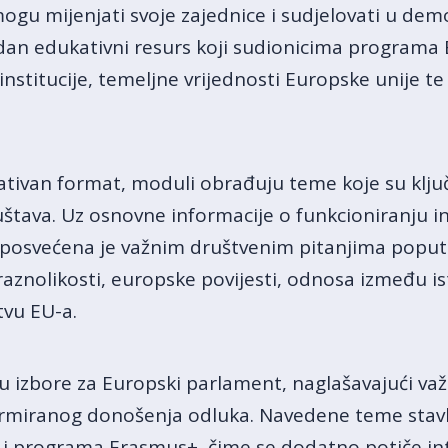
u mijenjati svoje zajednice i sudjelovati u demo
edan edukativni resurs koji sudionicima program
 institucije, temeljne vrijednosti Europske unije t
ativan format, moduli obrađuju teme koje su klju
ava. Uz osnovne informacije o funkcioniranju insti
posvećena je važnim društvenim pitanjima poput 
raznolikosti, europske povijesti, odnosa između 
tvu EU-a.
 izbore za Europski parlament, naglašavajući važ
formiranog donošenja odluka. Navedene teme stavl
 programa Erasmus+, čime se dodatno potiče in