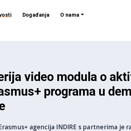
vosti
Događanja
O nama
lnost i programe 
erija video modula o akti
rasmus+ programa u de
e
Erasmus+ agencija INDIRE s partnerima je raz