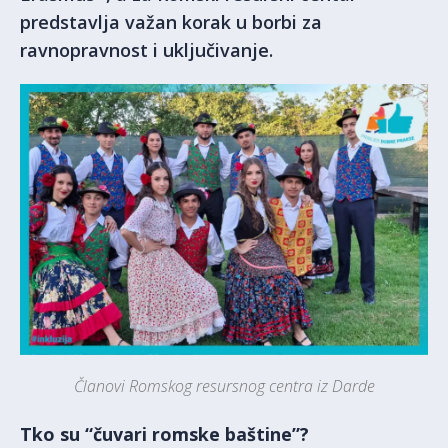
predstavlja važan korak u borbi za
ravnopravnost i uključivanje.
Članovi Romskog resursnog centra iz Darde
Tko su “čuvari romske baštine”?