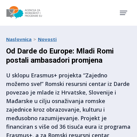
Agencija za mobilnost i pro
Naslovnica
Novosti
Od Darde do Europe: Mladi Romi
postali ambasadori promjena
U sklopu Erasmus+ projekta “Zajedno
možemo sve!” Romski resursni centar iz Darde
povezao je mlade iz Hrvatske, Slovenije i
Mađarske u cilju osnaživanja romske
zajednice kroz obrazovanje, kulturu i
međusobno razumijevanje. Projekt je
financiran s više od 36 tisuća eura iz programa
Erasmus+, a za Romski resursni centar