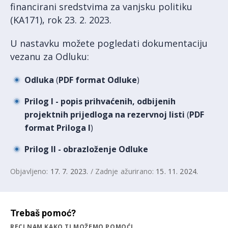
financirani sredstvima za vanjsku politiku
(KA171), rok 23. 2. 2023.
U nastavku možete pogledati dokumentaciju
vezanu za Odluku:
Odluka
(
PDF format Odluke
)
Prilog I - popis prihvaćenih, odbijenih
projektnih prijedloga na rezervnoj listi
(
PDF
format Priloga I
)
Prilog II - obrazloženje Odluke
Objavljeno:
17. 7. 2023.
/ Zadnje ažurirano:
15. 11. 2024.
Trebaš pomoć?
RECI NAM KAKO TI MOŽEMO POMOĆI