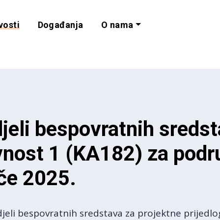
vosti
Događanja
O nama
lnost i programe 
jeli bespovratnih sredst
vnost 1 (KA182) za podru
ače 2025.
eli bespovratnih sredstava za projektne prijedlo