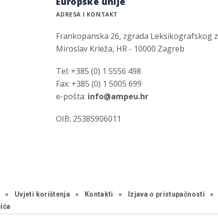
Europske unije
ADRESA I KONTAKT
Frankopanska 26, zgrada Leksikografskog 
Miroslav Krleža, HR - 10000 Zagreb
Tel: +385 (0) 1 5556 498
Fax: +385 (0) 1 5005 699
e-pošta:
info@ampeu.hr
OIB: 25385906011
a
Uvjeti korištenja
Kontakti
Izjava o pristupačnosti
ića