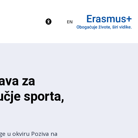
EN
EU
ava za
čje sporta,
ge u okviru Poziva na