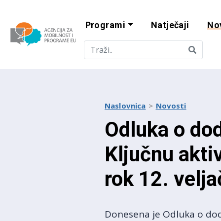
Programi
Natječaji
No
Agencija za mobi
Naslovnica
Novosti
Odluka o dod
Ključnu akti
rok 12. velj
Donesena je Odluka o dodj