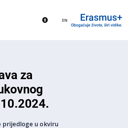
EN
EU
ava za
rukovnog
8.10.2024.
 prijedloge u okviru