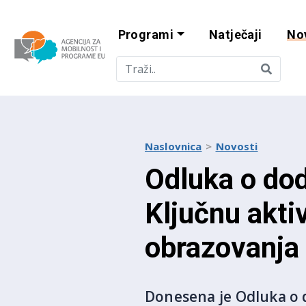
Programi
Natječaji
No
Agencija za mobi
Naslovnica
Novosti
Odluka o dod
Ključnu akti
obrazovanja 
Donesena je Odluka o d