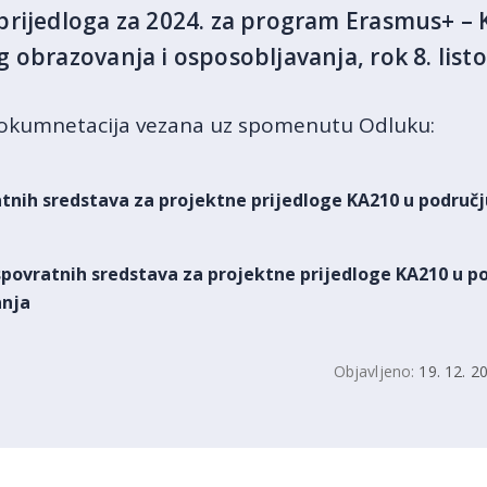
rijedloga za 2024. za program Erasmus+ – K
 obrazovanja i osposobljavanja, rok 8. list
dokumnetacija vezana uz spomenutu Odluku:
atnih sredstava za projektne prijedloge KA210 u područ
espovratnih sredstava za projektne prijedloge KA210 u 
anja
Objavljeno:
19. 12. 2