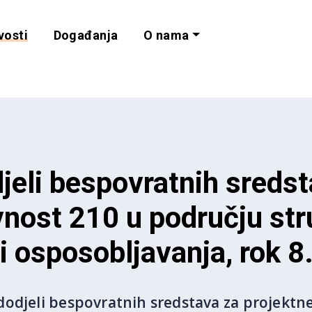
vosti
Događanja
O nama
lnost i programe 
jeli bespovratnih sredst
vnost 210 u području st
i osposobljavanja, rok 
odjeli bespovratnih sredstava za projektne