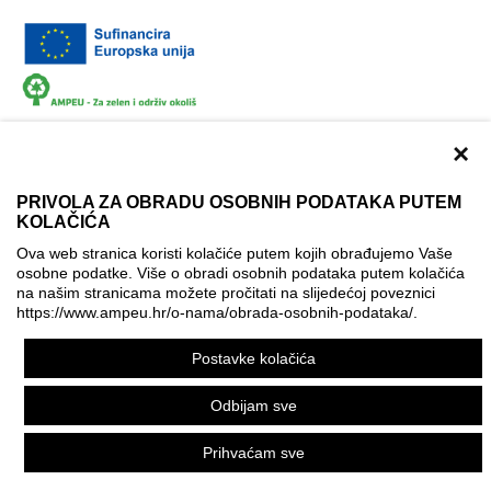
×
PRIVOLA ZA OBRADU OSOBNIH PODATAKA PUTEM
KOLAČIĆA
Dokumentacija
Uvjeti korištenja
Kontakti
Ova web stranica koristi kolačiće putem kojih obrađujemo Vaše
Izjava o pristupačnosti
osobne podatke. Više o obradi osobnih podataka putem kolačića
na našim stranicama možete pročitati na slijedećoj poveznici
Politika korištenja kolačića
Postavke kolačića
https://www.ampeu.hr/o-nama/obrada-osobnih-podataka/
.
© AMPEU, 2026.
Postavke kolačića
Ova mrežna stranica je ostvarena uz financijsku potporu
Europske komisije. Ona izražava isključivo stajalište autora
Odbijam sve
mrežne stranice i Komisija se ne može smatrati odgovornom
pri upotrebi informacija koje se na njoj nalaze.
Prihvaćam sve