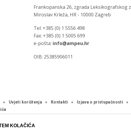
Frankopanska 26, zgrada Leksikografskog 
Miroslav Krleža, HR - 10000 Zagreb
Tel: +385 (0) 1 5556 498
Fax: +385 (0) 1 5005 699
e-pošta:
info@ampeu.hr
OIB: 25385906011
a
Uvjeti korištenja
Kontakti
Izjava o pristupačnosti
ića
.
TEM KOLAČIĆA