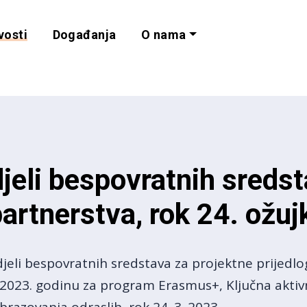
vosti
Događanja
O nama
lnost i programe 
jeli bespovratnih sredst
artnerstva, rok 24. ožuj
eli bespovratnih sredstava za projektne prijedlo
 2023. godinu za program Erasmus+, Ključna aktiv