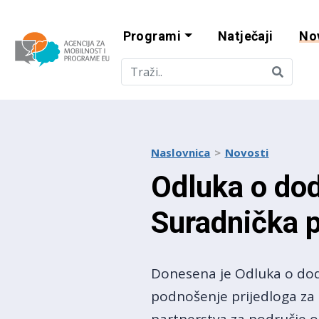
Programi
Natječaji
No
Agencija za mobi
Naslovnica
Novosti
Odluka o dod
Suradnička p
Donesena je Odluka o dodj
podnošenje prijedloga za