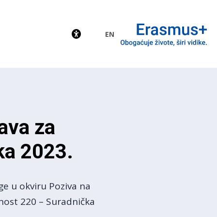
EN
EU
ava za
ka 2023.
ge u okviru Poziva na
nost 220 – Suradnička