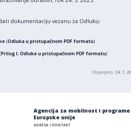
razovanja odraslih, rok 24. 3. 2023.
ati dokumentaciju vezanu za Odluku:
ke
(
Odluka u pristupačnom PDF formatu
)
(
Prilog I. Odluke u pristupačnom PDF formatu
)
Objavljeno:
24. 7. 2
Agencija za mobilnost i programe
Europske unije
ADRESA I KONTAKT