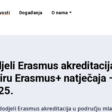
vosti
Događanja
O nama
lnost i programe 
jeli Erasmus akreditacij
iru Erasmus+ natječaja –
25.
odjeli Erasmus akreditacija u području mla