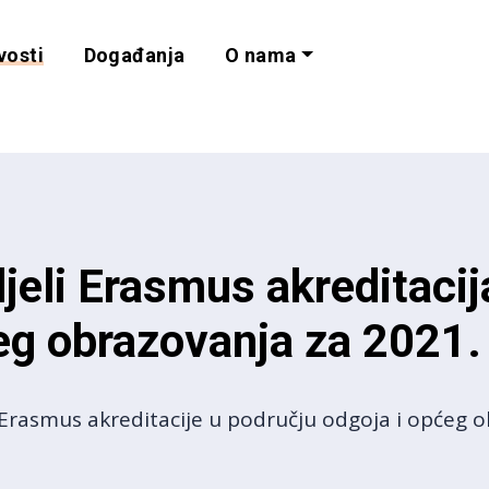
vosti
Događanja
O nama
lnost i programe 
jeli Erasmus akreditacij
eg obrazovanja za 2021.
 Erasmus akreditacije u području odgoja i općeg o