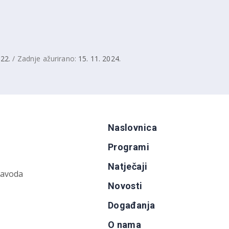
022.
/ Zadnje ažurirano:
15. 11. 2024.
Naslovnica
Programi
Natječaji
zavoda
Novosti
Događanja
O nama