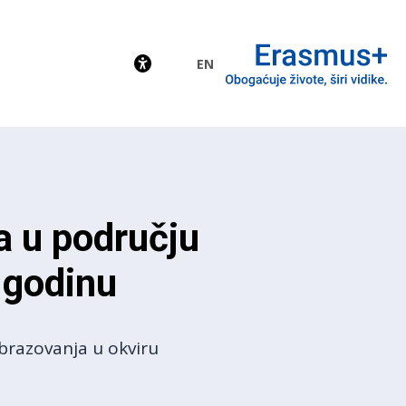
EN
EU
a u području
 godinu
brazovanja u okviru