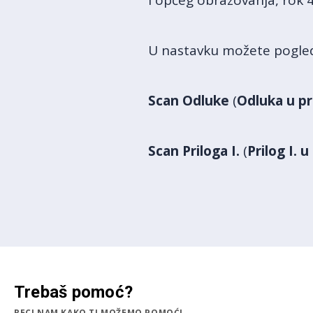
i općeg obrazovanja, rok 4
U nastavku možete pogled
Scan Odluke
(
Odluka u p
Scan Priloga I.
(
Prilog I.
Trebaš pomoć?
RECI NAM KAKO TI MOŽEMO POMOĆI