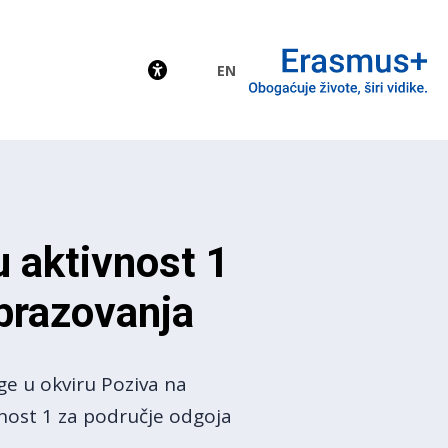
EN
EU
u aktivnost 1
brazovanja
ge u okviru Poziva na
nost 1 za područje odgoja