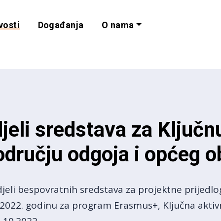
vosti
Događanja
O nama
lnost i programe 
jeli sredstava za Ključn
dručju odgoja i općeg o
eli bespovratnih sredstava za projektne prijedlo
 2022. godinu za program Erasmus+, Ključna aktiv