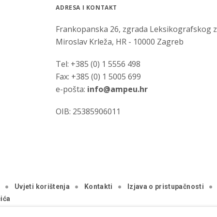
ADRESA I KONTAKT
Frankopanska 26, zgrada Leksikografskog 
Miroslav Krleža, HR - 10000 Zagreb
Tel: +385 (0) 1 5556 498
Fax: +385 (0) 1 5005 699
e-pošta:
info@ampeu.hr
OIB: 25385906011
a
Uvjeti korištenja
Kontakti
Izjava o pristupačnosti
ića
.