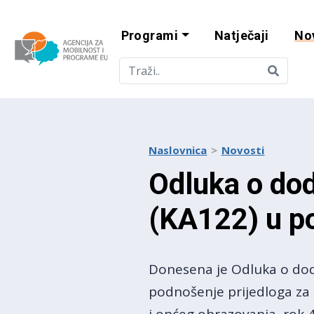
Programi
Natječaji
No
Agencija za mobi
Naslovnica
Novosti
Odluka o dod
(KA122) u po
Donesena je Odluka o dodj
podnošenje prijedloga za