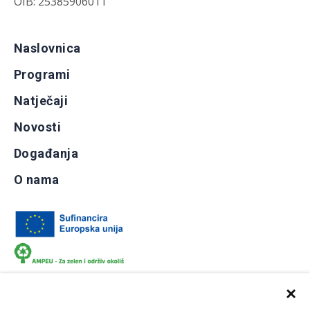
OIB: 25385906011
Naslovnica
Programi
Natječaji
Novosti
Događanja
O nama
×