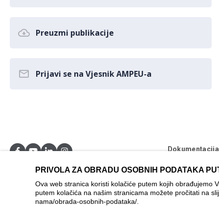
Preuzmi publikacije
Prijavi se na Vjesnik AMPEU-a
Dokumentacij
Postavke kolač
PRIVOLA ZA OBRADU OSOBNIH PODATAKA PU
© AMPEU, 2026
Ova web stranica koristi kolačiće putem kojih obrađujemo 
putem kolačića na našim stranicama možete pročitati na sli
Ova mrežna stran
nama/obrada-osobnih-podataka/
.
se ne može smat