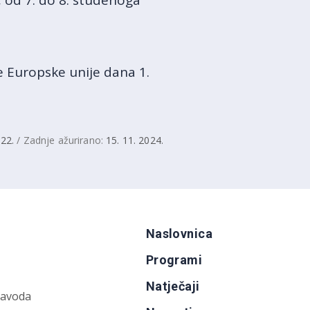
 od 7. do 8. studenoga
 Europske unije dana 1.
022.
/ Zadnje ažurirano:
15. 11. 2024.
Naslovnica
Programi
Natječaji
zavoda