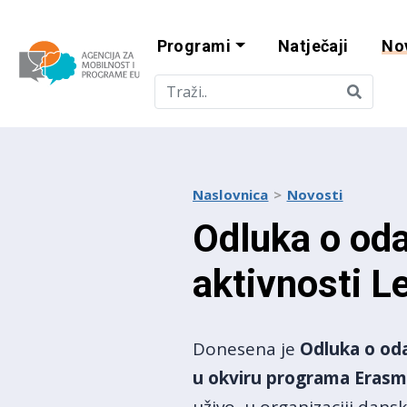
Programi
Natječaji
No
Agencija za mobi
Naslovnica
Novosti
Odluka o oda
aktivnosti L
Donesena je
Odluka o oda
u okviru programa Eras