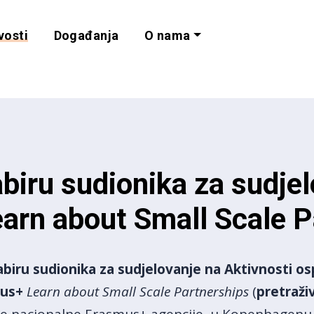
vosti
Događanja
O nama
lnost i programe 
biru sudionika za sudje
earn about Small Scale 
biru sudionika za sudjelovanje na Aktivnosti os
mus+
Learn about Small Scale Partnerships
(
pretraži