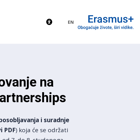
EN
EU
lovanje na
Partnerships
posobljavanja i suradnje
vi PDF
) koja će se održati