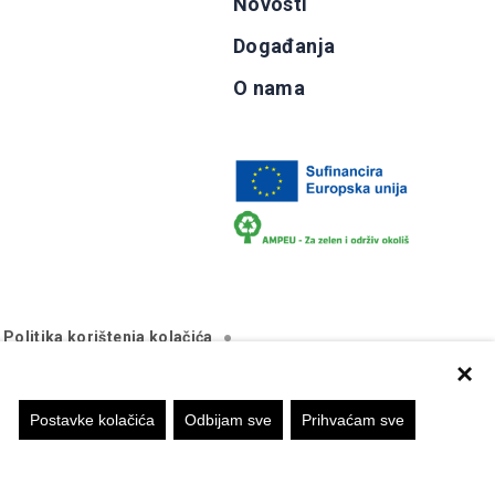
Novosti
Događanja
O nama
Politika korištenja kolačića
×
Postavke kolačića
Odbijam sve
Prihvaćam sve
va isključivo stajalište autora mrežne stranice i Komisija