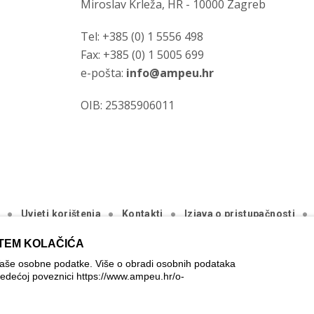
Miroslav Krleža, HR - 10000 Zagreb
Tel: +385 (0) 1 5556 498
Fax: +385 (0) 1 5005 699
e-pošta:
info@ampeu.hr
OIB: 25385906011
a
Uvjeti korištenja
Kontakti
Izjava o pristupačnosti
ića
TEM KOLAČIĆA
.
Vaše osobne podatke. Više o obradi osobnih podataka
jedećoj poveznici
https://www.ampeu.hr/o-
ica je ostvarena uz financijsku potporu Europske komisije. Ona izraža
rati odgovornom pri upotrebi informacija koje se na njoj nalaze.