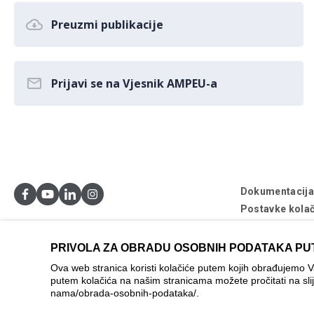
Preuzmi publikacije
Prijavi se na Vjesnik AMPEU-a
Dokumentacij
Postavke kolač
© AMPEU, 2026
PRIVOLA ZA OBRADU OSOBNIH PODATAKA PU
Ova mrežna stran
Ova web stranica koristi kolačiće putem kojih obrađujemo 
se ne može smat
putem kolačića na našim stranicama možete pročitati na sli
nama/obrada-osobnih-podataka/
.