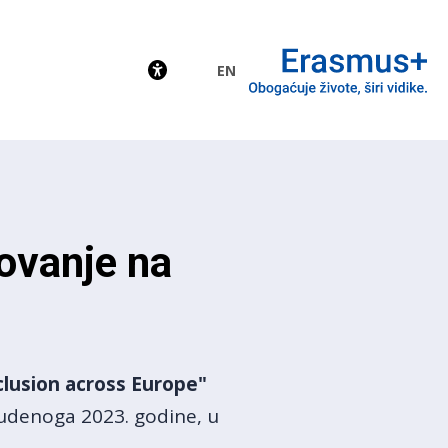
EN
EU
lovanje na
clusion across Europe"
 studenoga 2023. godine, u