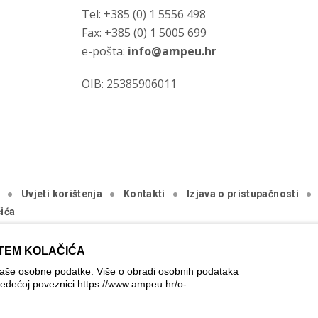
Tel: +385 (0) 1 5556 498
Fax: +385 (0) 1 5005 699
e-pošta:
info@ampeu.hr
OIB: 25385906011
a
Uvjeti korištenja
Kontakti
Izjava o pristupačnosti
ića
.
TEM KOLAČIĆA
ica je ostvarena uz financijsku potporu Europske komisije. Ona izraža
Vaše osobne podatke. Više o obradi osobnih podataka
rati odgovornom pri upotrebi informacija koje se na njoj nalaze.
jedećoj poveznici
https://www.ampeu.hr/o-