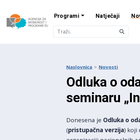
Programi
Natječaji
No
Agencija za mobi
Naslovnica
Novosti
Odluka o oda
seminaru „In
Donesena je
Odluka o oda
(
pristupačna verzija
) koj