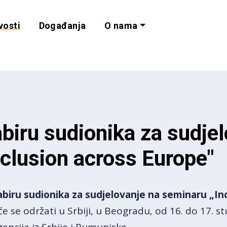
vosti
Događanja
O nama
lnost i programe 
biru sudionika za sudje
clusion across Europe"
biru sudionika za sudjelovanje na seminaru „In
i će se održati u Srbiji, u Beogradu, od 16. do 17.