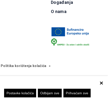
Događanja
O nama
Politika korištenja kolačića
×
va isključivo stajalište autora mrežne stranice i Komisija
Postavke kolačića
Odbijam sve
Prihvaćam sve