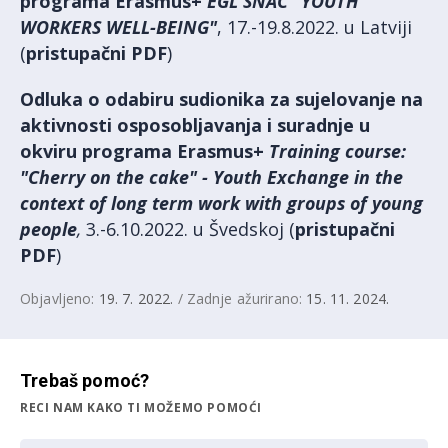
programa Erasmus+
EGL SNAC "YOUTH
WORKERS WELL-BEING"
, 17.-19.8.2022. u Latviji
(
pristupačni PDF
)
Odluka o odabiru sudionika za sujelovanje na
aktivnosti osposobljavanja i suradnje u
okviru programa Erasmus+
Training course:
"Cherry on the cake" - Youth Exchange in the
context of long term work with groups of young
people
,
3.-6.10.2022. u Švedskoj (
pristupačni
PDF
)
Objavljeno:
19. 7. 2022.
/ Zadnje ažurirano:
15. 11. 2024.
Trebaš pomoć?
RECI NAM KAKO TI MOŽEMO POMOĆI