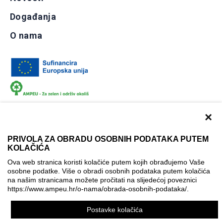
Događanja
O nama
×
PRIVOLA ZA OBRADU OSOBNIH PODATAKA PUTEM
KOLAČIĆA
Dokumentacija
Uvjeti korištenja
Kontakti
Ova web stranica koristi kolačiće putem kojih obrađujemo Vaše
Izjava o pristupačnosti
osobne podatke. Više o obradi osobnih podataka putem kolačića
na našim stranicama možete pročitati na slijedećoj poveznici
Politika korištenja kolačića
Postavke kolačića
https://www.ampeu.hr/o-nama/obrada-osobnih-podataka/
.
© AMPEU, 2026.
Postavke kolačića
Ova mrežna stranica je ostvarena uz financijsku potporu