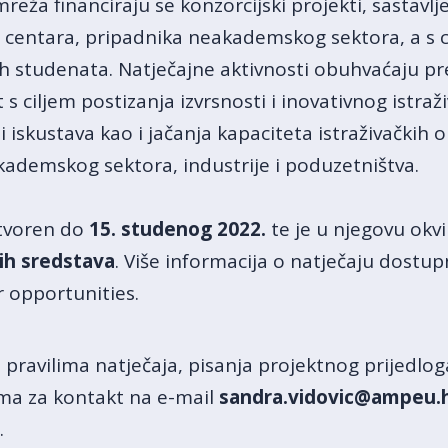
a financiraju se konzorcijski projekti, sastavljen
ih centara, pripadnika neakademskog sektora, a s 
h studenata. Natječajne aktivnosti obuhvaćaju pr
ciljem postizanja izvrsnosti i inovativnog istraži
i iskustava kao i jačanja kapaciteta istraživačkih 
kademskog sektora, industrije i poduzetništva.
otvoren do
15. studenog 2022.
te je u njegovu okv
ih sredstava
. Više informacija o natječaju dostu
 opportunities.
o pravilima natječaja, pisanja projektnog prijedlo
a za kontakt na e-mail
sandra.vidovic@ampeu.
.