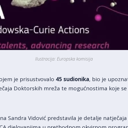
Ilustracija: Europska komisija
kojem je prisustvovalo
45
sudionika
, bio je upoznat
tječaja Doktorskih mreža te mogućnostima koje s
a Sandra Vidović predstavila je detalje natječaja 
MSCA djelovanjima u prethodnom okvirnom programu