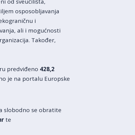
i od sveučilišta,
ciljem osposobljavanja
ekograničnu i
vanja, ali i mogućnosti
organizacija. Također,
iru predviđeno
428,2
pno je na portalu Europske
ga slobodno se obratite
hr
te