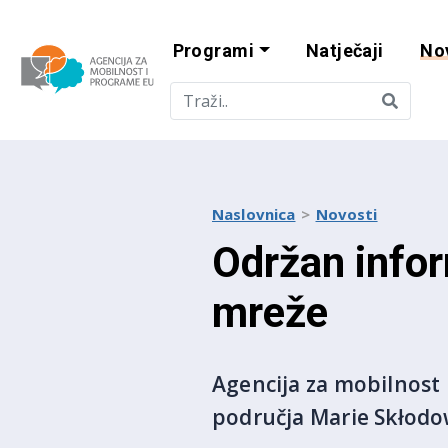
Programi
Natječaji
No
Agencija za mobi
Naslovnica
Novosti
Održan info
mreže
Agencija za mobilnost i
područja Marie Skłodow