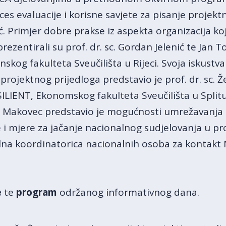
ces evaluacije i korisne savjete za pisanje projekt
ć. Primjer dobre prakse iz aspekta organizacija koje 
 prezentirali su prof. dr. sc. Gordan Jelenić te Jan 
kog fakulteta Sveučilišta u Rijeci. Svoja iskustva 
 projektnog prijedloga predstavio je prof. dr. sc. Ž
ILIENT, Ekonomskog fakulteta Sveučilišta u Split
 Makovec predstavio je mogućnosti umrežavanja z
 i mjere za jačanje nacionalnog sudjelovanja u p
alna koordinatorica nacionalnih osoba za kontakt M
e
te
program
održanog informativnog dana.