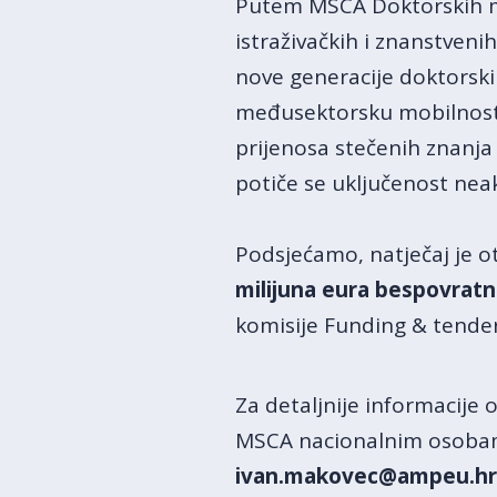
Putem MSCA Doktorskih mrež
istraživačkih i znanstven
nove generacije doktorski
međusektorsku mobilnost s 
prijenosa stečenih znanja 
potiče se uključenost nea
Podsjećamo, natječaj je 
milijuna eura bespovratn
komisije Funding & tender
Za detaljnije informacije 
MSCA nacionalnim osobam
ivan.makovec@ampeu.hr