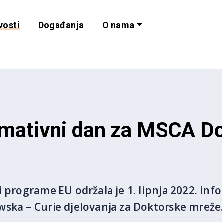
vosti
Događanja
O nama
lnost i programe 
rmativni dan za MSCA D
 programe EU održala je 1. lipnja 2022. inf
ska – Curie djelovanja za Doktorske mreže