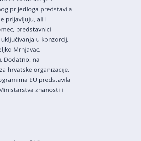
nog prijedloga predstavila
prijavljuju, ali i
Tomec, predstavnici
uključivanja u konzorcij,
eljko Mrnjavac,
u. Dodatno, na
a hrvatske organizacije.
rogramima EU predstavila
inistarstva znanosti i