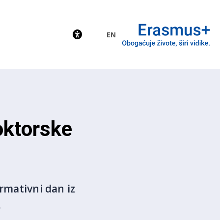
EN
EU
oktorske
ormativni dan iz
.