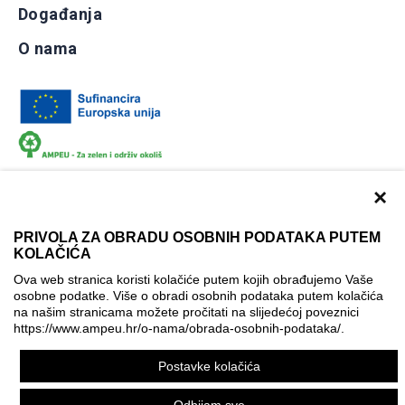
Događanja
O nama
×
PRIVOLA ZA OBRADU OSOBNIH PODATAKA PUTEM
KOLAČIĆA
Dokumentacija
Uvjeti korištenja
Kontakti
Ova web stranica koristi kolačiće putem kojih obrađujemo Vaše
Izjava o pristupačnosti
osobne podatke. Više o obradi osobnih podataka putem kolačića
na našim stranicama možete pročitati na slijedećoj poveznici
Politika korištenja kolačića
Postavke kolačića
https://www.ampeu.hr/o-nama/obrada-osobnih-podataka/
.
© AMPEU, 2026.
Postavke kolačića
Ova mrežna stranica je ostvarena uz financijsku potporu
Europske komisije. Ona izražava isključivo stajalište autora