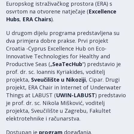
Europskog istraživačkog prostora (ERA) s
osvrtom na otvorene natječaje (
Excellence
Hubs
,
ERA Chairs
).
U drugom dijelu programa predstavljena su
dva primjera dobre prakse. Prvi projekt
Croatia -Cyprus Excellence Hub on Eco-
Innovative Technologies for Healthy and
Productive Seas („
SeaTecHub
“) predstavio je
prof. dr. sc. Ioannis Kyriakides, voditelj
projekta,
Sveučilište u Nikoziji
, Cipar. Drugi
projekt, ERA Chair in Internet of Underwater
Things at LABUST (
UWIN-LABUST
) predstavio
je prof. dr. sc. Nikola Mišković, voditelj
projekta, Sveučilište u Zagrebu, Fakultet
elektrotehnike i računarstva.
Dostupan je
program
događanja.