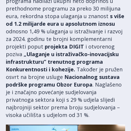
programa nadilazi ukupni neto doprinos u
prethodnome programu za preko 30 milijuna
eura, rekordna stopa ulaganja u znanost
s više
od 1.2 milijarde eura u apsolutnom iznosu
odnosno 1,49 % ulaganja u istraživanje i razvoj
za 2024. godinu te brojni komplementarni
projekti poput
projekta DIGIT
i otvorenog
poziva
„Ulaganje u istraživačko-inovacijsku
infrastrukturu’
’
trenutnog programa
Konkurentnosti i kohezije.
Također je pružen
osvrt na brojne usluge
Nacionalnog sustava
podrške programu Obzor Europa
. Naglašeno
je i značajno povećanje sudjelovanja
privatnoga sektora koji s 29 % udjela slijedi
najbrojniji sektor prema broju sudjelovanja –
visoka učilišta s udjelom od 31 %.