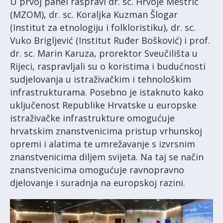
U prvoj panel raspravi dr. sc. Hrvoje Meštrić
(MZOM), dr. sc. Koraljka Kuzman Šlogar
(Institut za etnologiju i folkloristiku), dr. sc.
Vuko Brigljević (Institut Ruđer Bošković) i prof.
dr. sc. Marin Karuza, prorektor Sveučilišta u
Rijeci, raspravljali su o koristima i budućnosti
sudjelovanja u istraživačkim i tehnološkim
infrastrukturama. Posebno je istaknuto kako
uključenost Republike Hrvatske u europske
istraživačke infrastrukture omogućuje
hrvatskim znanstvenicima pristup vrhunskoj
opremi i alatima te umrežavanje s izvrsnim
znanstvenicima diljem svijeta. Na taj se način
znanstvenicima omogućuje ravnopravno
djelovanje i suradnja na europskoj razini.