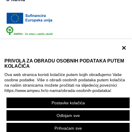
×
PRIVOLA ZA OBRADU OSOBNIH PODATAKA PUTEM
KOLAČIĆA
Dokumentacija
Uvjeti korištenja
Kontakti
Ova web stranica koristi kolačiće putem kojih obrađujemo Vaše
Izjava o pristupačnosti
osobne podatke. Više o obradi osobnih podataka putem kolačića
na našim stranicama možete pročitati na slijedećoj poveznici
Politika korištenja kolačića
Postavke kolačića
https://www.ampeu.hr/o-nama/obrada-osobnih-podataka/
.
© AMPEU, 2026.
Postavke kolačića
Ova mrežna stranica je ostvarena uz financijsku potporu
Europske komisije. Ona izražava isključivo stajalište autora
Odbijam sve
mrežne stranice i Komisija se ne može smatrati odgovornom
pri upotrebi informacija koje se na njoj nalaze.
Prihvaćam sve