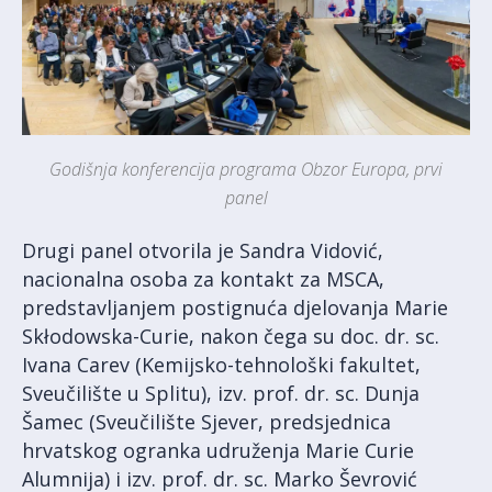
Godišnja konferencija programa Obzor Europa, prvi
panel
Drugi panel otvorila je Sandra Vidović,
nacionalna osoba za kontakt za MSCA,
predstavljanjem postignuća djelovanja Marie
Skłodowska-Curie, nakon čega su doc. dr. sc.
Ivana Carev (Kemijsko-tehnološki fakultet,
Sveučilište u Splitu), izv. prof. dr. sc. Dunja
Šamec (Sveučilište Sjever, predsjednica
hrvatskog ogranka udruženja Marie Curie
Alumnija) i izv. prof. dr. sc. Marko Ševrović