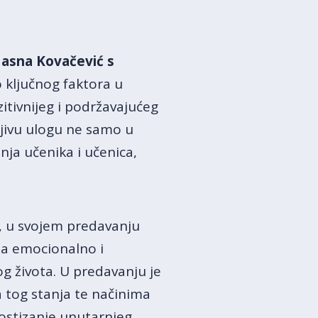
Jasna Kovačević s
 ključnog faktora u
itivnijeg i podržavajućeg
njivu ulogu ne samo u
ja učenika i učenica,
 u svojem predavanju
na emocionalno i
og života. U predavanju je
a tog stanja te načinima
postizanje unutarnjeg