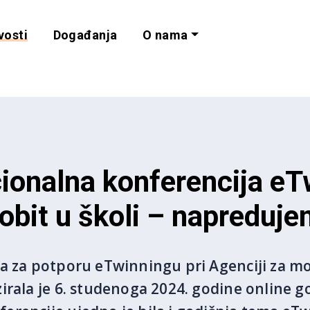
vosti
Događanja
O nama
lnost i programe 
ionalna konferencija eT
obit u školi – napreduj
ja za potporu eTwinningu pri Agenciji za m
irala je 6. studenoga 2024. godine online g