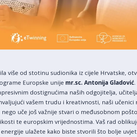
la više od stotinu sudionika iz cijele Hrvatske, otvo
programe Europske unije
mr.sc. Antonija Gladović
.
resivnim dostignućima naših odgojitelja, učitelja,
aljujući vašem trudu i kreativnosti, naši učenici
ne, nego uče još važnije stvari o međusobnom pošt
likosti te europskim vrijednostima. Vaš rad oblikuj
energije ulažete kako biste stvorili što bolje uvjet