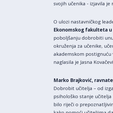
svojih učenika - izjavila 
O ulozi nastavničkog lead
Ekonomskog fakulteta u 
poboljšanju dobrobiti unut
okruženja za učenike, uče
akademskom postignuću već
naglasila je Jasna Kovačevi
Marko Brajković, ravnate
Dobrobit učitelja – od iz
psihološko stanje učitelja
bilo riječi o prepoznatlji
kako pomoći učiteljima da