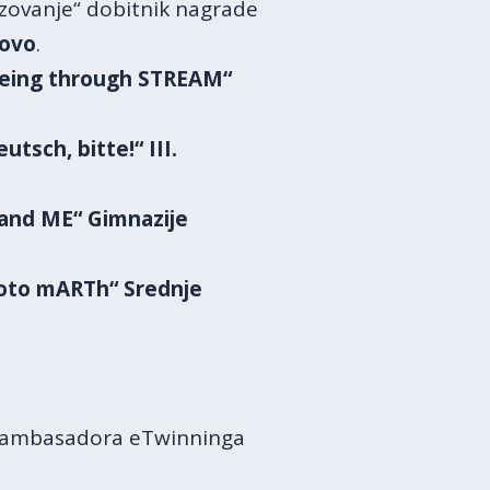
razovanje“ dobitnik nagrade
kovo
.
eing through STREAM“
utsch, bitte!“ III.
 and ME“ Gimnazije
oto mARTh“ Srednje
ce ambasadora eTwinninga