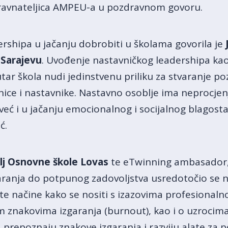
je ravnateljica AMPEU-a u pozdravnom govoru.
ershipa u jačanju dobrobiti u školama govorila je
Sarajevu
. Uvođenje nastavničkog leadershipa kao
ar škola nudi jedinstvenu priliku za stvaranje poz
nice i nastavnike. Nastavno osoblje ima neprocje
 i u jačanju emocionalnog i socijalnog blagostan
ć.
lj Osnovne škole Lovas
te eTwinning ambasador,
garanja do potpunog zadovoljstva usredotočio se 
 te načine kako se nositi s izazovima profesionaln
vim znakovima izgaranja (burnout), kao i o uzrocim
 prepoznaju znakove izgaranja i razviju alate za 