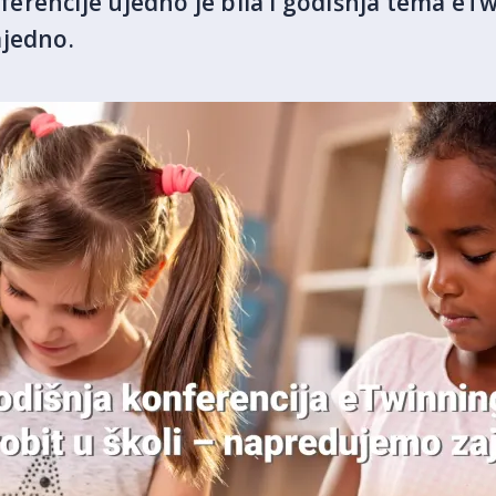
erencije ujedno je bila i godišnja tema eT
ajedno.