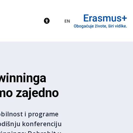
EN
EU
winninga
emo zajedno
obilnost i programe
odišnju konferenciju