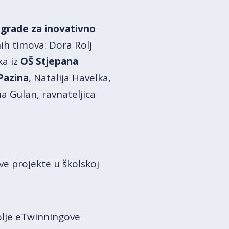
grade za inovativno
ih timova: Dora Rolj
ka iz
OŠ Stjepana
Pazina
, Natalija Havelka,
na Gulan, ravnateljica
e projekte u školskoj
olje eTwinningove