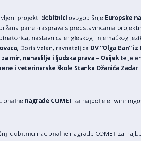
vljeni projekti
dobitnici
ovogodišnje
Europske na
održana panel-rasprava s predstavnicama projektn
dinatorica, nastavnica engleskog i njemačkog jezi
novaca
, Doris Velan, ravnateljica
DV “Olga Ban” iz 
za mir, nenaslilje i ljudska prava – Osijek
te Jele
ene i veterinarske škole Stanka Ožanića Zadar
.
cionalne
nagrade COMET
za najbolje eTwinningov
išnji dobitnici nacionalne nagrade COMET za najb