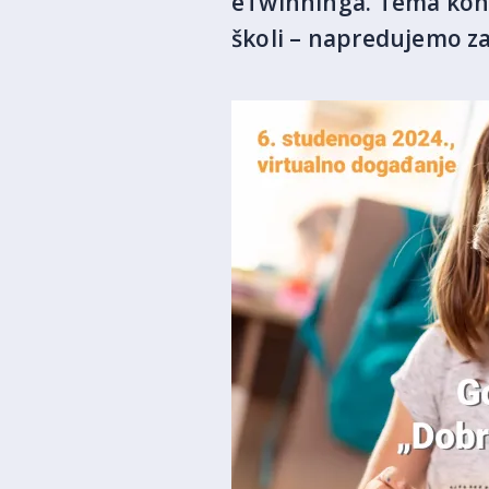
eTwinninga. Tema konf
školi – napredujemo z