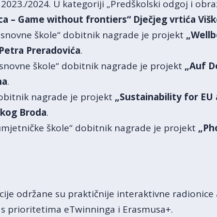
 2023./2024. U kategoriji „Predškolski odgoj i ob
ca – Game without frontiers“ Dječjeg vrtića Viš
 osnovne škole“ dobitnik nagrade je projekt
„Wellb
Petra Preradovića
.
 osnovne škole“ dobitnik nagrade je projekt
„Auf De
na
.
dobitnik nagrade je projekt
„Sustainability for EU
skog Broda
.
 umjetničke škole“ dobitnik nagrade je projekt
„Ph
cije održane su praktičnije interaktivne radioni
u s prioritetima eTwinninga i Erasmusa+.