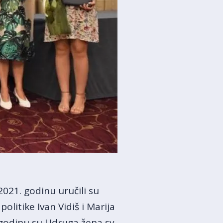
021. godinu uručili su
politike Ivan Vidiš i Marija
 godinu su Udruga žena sv.