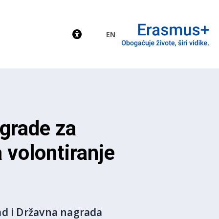
EN
EU
grade za
 volontiranje
ad i Državna nagrada