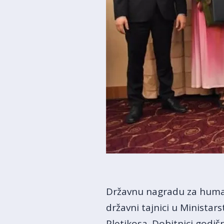
Državnu nagradu za humani
državni tajnici u Ministars
Pletikosa. Dobitnici godi