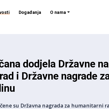
vosti
Događanja
O nama
lnost i programe 
čana dodjela Državne na
rad i Državne nagrade za
dinu
ručene su Državna nagrada za humanitarni r