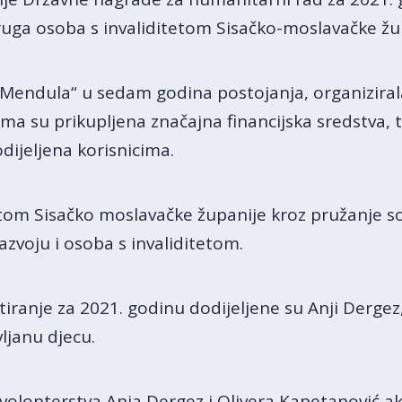
uga osoba s invaliditetom Sisačko-moslavačke žu
„Mendula“ u sedam godina postojanja, organizirala
ma su prikupljena značajna financijska sredstva, 
dijeljena korisnicima.
tom Sisačko moslavačke županije kroz pružanje soc
zvoju i osoba s invaliditetom.
ranje za 2021. godinu dodijeljene su Anji Dergez,
vljanu djecu.
olonterstva Anja Dergez i Olivera Kapetanović akt