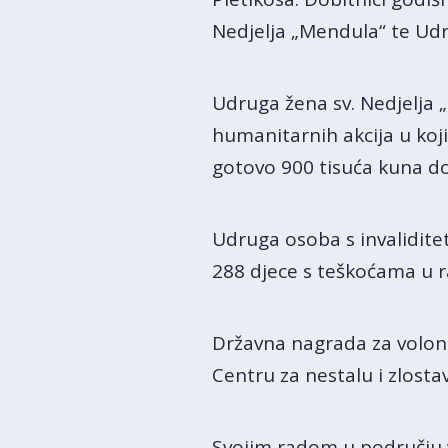
Nedjelja „Mendula“ te Udr
Udruga žena sv. Nedjelja 
humanitarnih akcija u koji
gotovo 900 tisuća kuna do
Udruga osoba s invalidite
288 djece s teškoćama u ra
Državna nagrada za volonti
Centru za nestalu i zlosta
Svojim radom u području v