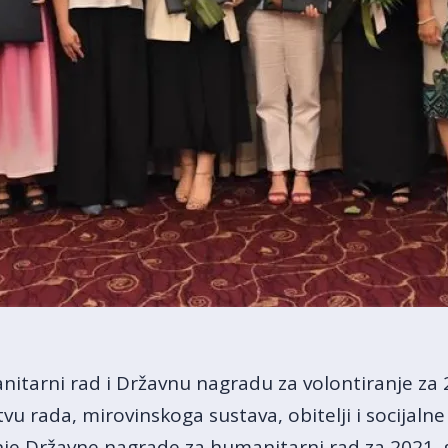
tarni rad i Državnu nagradu za volontiranje za 2
tvu rada, mirovinskoga sustava, obitelji i socijalne 
šnje Državne nagrade za humanitarni rad za 2021.