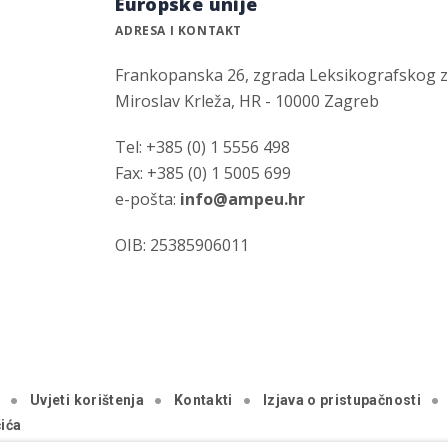
Europske unije
ADRESA I KONTAKT
Frankopanska 26, zgrada Leksikografskog 
Miroslav Krleža, HR - 10000 Zagreb
Tel: +385 (0) 1 5556 498
Fax: +385 (0) 1 5005 699
e-pošta:
info@ampeu.hr
OIB: 25385906011
a
Uvjeti korištenja
Kontakti
Izjava o pristupačnosti
ića