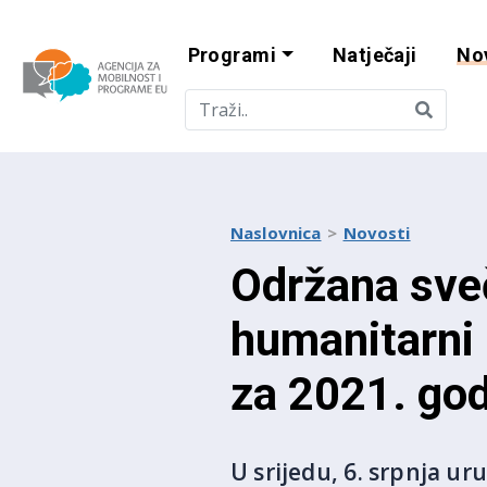
Programi
Natječaji
No
Agencija za mobi
Naslovnica
Novosti
Održana sve
humanitarni 
za 2021. go
U srijedu, 6. srpnja u