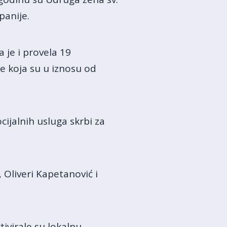
panije.
 je i provela 19
te koja su u iznosu od
ijalnih usluga skrbi za
 Oliveri Kapetanović i
ivirale su lokalnu