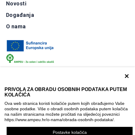
Novosti
Događanja
O nama
×
PRIVOLA ZA OBRADU OSOBNIH PODATAKA PUTEM
KOLAČIĆA
Dokumentacija
Uvjeti korištenja
Kontakti
Ova web stranica koristi kolačiće putem kojih obrađujemo Vaše
Izjava o pristupačnosti
osobne podatke. Više o obradi osobnih podataka putem kolačića
na našim stranicama možete pročitati na slijedećoj poveznici
Politika korištenja kolačića
Postavke kolačića
https://www.ampeu.hr/o-nama/obrada-osobnih-podataka/
.
© AMPEU, 2026.
Postavke kolačića