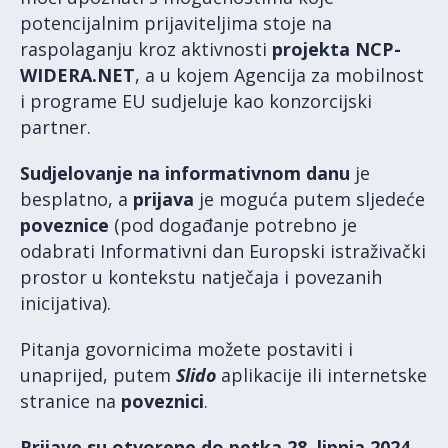
potencijalnim prijaviteljima stoje na
raspolaganju kroz aktivnosti
projekta NCP-
WIDERA.NET
, a u kojem Agencija za mobilnost
i programe EU sudjeluje kao konzorcijski
partner.
Sudjelovanje na informativnom danu
je
besplatno, a
prijava
je moguća putem sljedeće
poveznice
(pod događanje potrebno je
odabrati Informativni dan Europski istraživački
prostor u kontekstu natječaja i povezanih
inicijativa).
Pitanja govornicima možete postaviti i
unaprijed, putem
Slido
aplikacije ili internetske
stranice na
poveznici
.
Prijave su otvorene do petka 28. lipnja 2024.