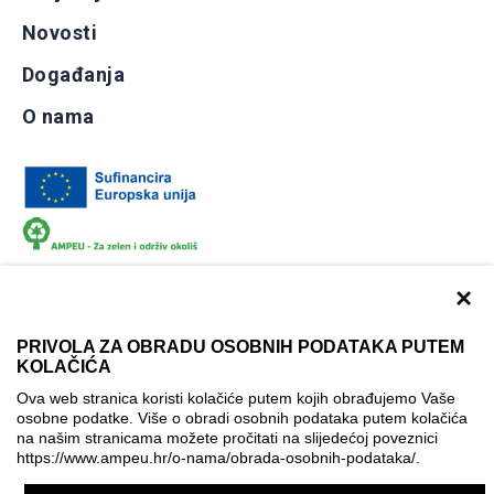
Novosti
Događanja
O nama
×
PRIVOLA ZA OBRADU OSOBNIH PODATAKA PUTEM
KOLAČIĆA
Dokumentacija
Uvjeti korištenja
Kontakti
Ova web stranica koristi kolačiće putem kojih obrađujemo Vaše
Izjava o pristupačnosti
osobne podatke. Više o obradi osobnih podataka putem kolačića
na našim stranicama možete pročitati na slijedećoj poveznici
Politika korištenja kolačića
Postavke kolačića
https://www.ampeu.hr/o-nama/obrada-osobnih-podataka/
.
© AMPEU, 2026.