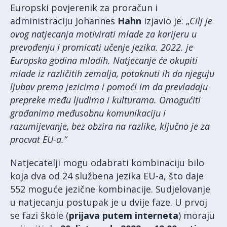
Europski povjerenik za proračun i
administraciju Johannes
Hahn
izjavio je: „
Cilj je
ovog natjecanja motivirati mlade za karijeru u
prevođenju i promicati učenje jezika. 2022. je
Europska godina mladih. Natjecanje će okupiti
mlade iz različitih zemalja, potaknuti ih da njeguju
ljubav prema jezicima i pomoći im da prevladaju
prepreke među ljudima i kulturama. Omogućiti
građanima međusobnu komunikaciju i
razumijevanje, bez obzira na razlike, ključno je za
procvat EU-a.“
Natjecatelji mogu odabrati kombinaciju bilo
koja dva od 24 službena jezika EU-a, što daje
552 moguće jezične kombinacije. Sudjelovanje
u natjecanju postupak je u dvije faze. U prvoj
se fazi škole (
prijava putem interneta
) moraju