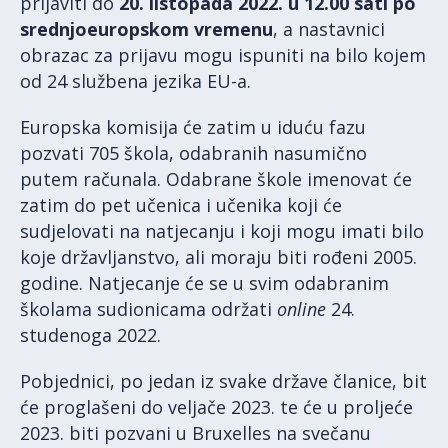
prijaviti do
20. listopada 2022. u 12.00 sati po
srednjoeuropskom vremenu
, a nastavnici
obrazac za prijavu mogu ispuniti na bilo kojem
od 24 službena jezika EU-a.
Europska komisija će zatim u iduću fazu
pozvati 705 škola, odabranih nasumično
putem računala. Odabrane škole imenovat će
zatim do pet učenica i učenika koji će
sudjelovati na natjecanju i koji mogu imati bilo
koje državljanstvo, ali moraju biti rođeni 2005.
godine. Natjecanje će se u svim odabranim
školama sudionicama održati
online
24.
studenoga 2022.
Pobjednici, po jedan iz svake države članice, bit
će proglašeni do veljače 2023. te će u proljeće
2023. biti pozvani u Bruxelles na svečanu