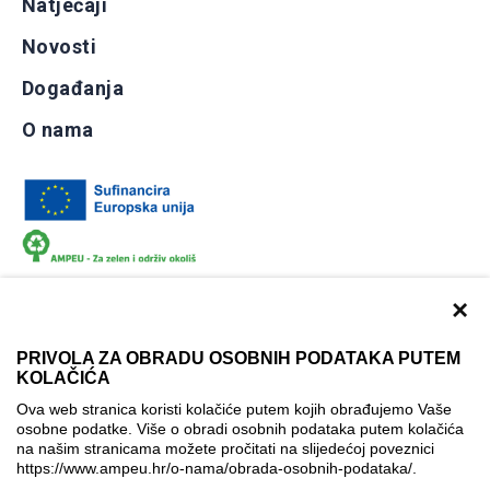
Natječaji
Novosti
Događanja
O nama
×
PRIVOLA ZA OBRADU OSOBNIH PODATAKA PUTEM
KOLAČIĆA
Dokumentacija
Uvjeti korištenja
Kontakti
Ova web stranica koristi kolačiće putem kojih obrađujemo Vaše
Izjava o pristupačnosti
osobne podatke. Više o obradi osobnih podataka putem kolačića
na našim stranicama možete pročitati na slijedećoj poveznici
Politika korištenja kolačića
Postavke kolačića
https://www.ampeu.hr/o-nama/obrada-osobnih-podataka/
.
© AMPEU, 2026.