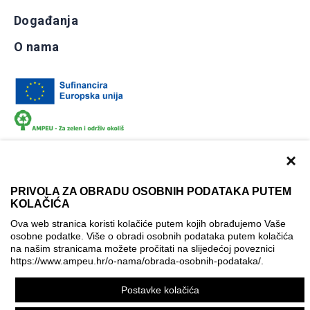
Događanja
O nama
×
PRIVOLA ZA OBRADU OSOBNIH PODATAKA PUTEM
KOLAČIĆA
Dokumentacija
Uvjeti korištenja
Kontakti
Ova web stranica koristi kolačiće putem kojih obrađujemo Vaše
Izjava o pristupačnosti
osobne podatke. Više o obradi osobnih podataka putem kolačića
na našim stranicama možete pročitati na slijedećoj poveznici
Politika korištenja kolačića
Postavke kolačića
https://www.ampeu.hr/o-nama/obrada-osobnih-podataka/
.
© AMPEU, 2026.
Postavke kolačića
Ova mrežna stranica je ostvarena uz financijsku potporu