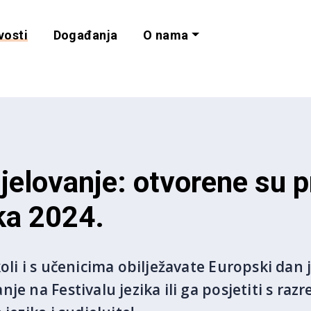
vosti
Događanja
O nama
lnost i programe 
jelovanje: otvorene su p
ika 2024.
oli i s učenicima obilježavate Europski dan j
je na Festivalu jezika ili ga posjetiti s raz