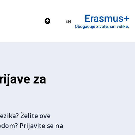
EN
EU
rijave za
ezika? Želite ove
redom? Prijavite se na