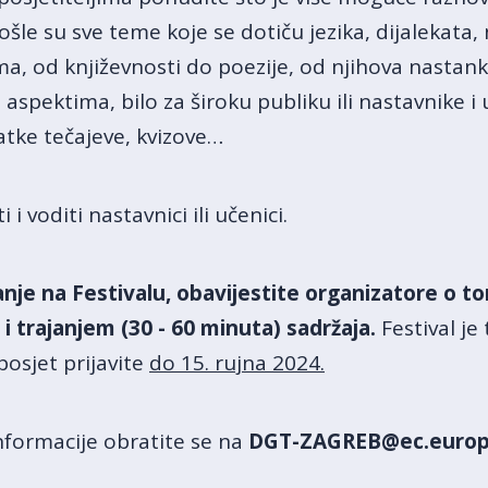
le su sve teme koje se dotiču jezika, dijalekata, na
ama, od književnosti do poezije, od njihova nastanka
aspektima, bilo za široku publiku ili nastavnike i 
atke tečajeve, kvizove…
i voditi nastavnici ili učenici.
nje na Festivalu, obavijestite organizatore o to
 trajanjem (30 - 60 minuta) sadržaja.
Festival je
posjet prijavite
do 15. rujna 2024.
informacije obratite se na
DGT-ZAGREB@ec.europ