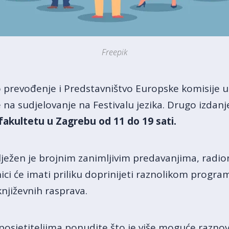
Freepik
prevođenje i Predstavništvo Europske komisije u
na sudjelovanje na Festivalu jezika. Drugo izdanje
fakultetu u Zagrebu od 11 do 19 sati.
ilježen je brojnim zanimljivim predavanjima, radi
ci će imati priliku doprinijeti raznolikom progra
književnih rasprava.
osjetiteljima ponudite što je više moguće raznovrs