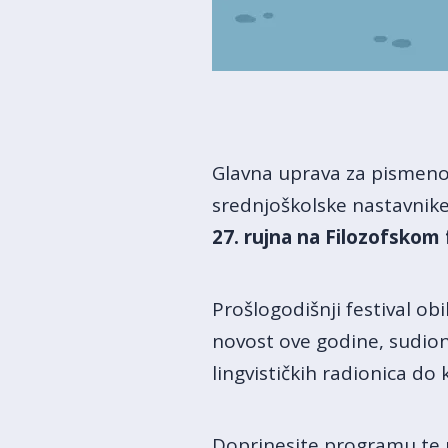
Glavna uprava za pismeno 
srednjoškolske nastavnike 
27. rujna na Filozofskom 
Prošlogodišnji festival ob
novost ove godine, sudioni
lingvističkih radionica do 
Doprinesite programu te p