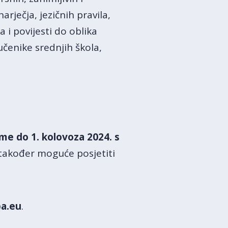
rječja, jezičnih pravila,
 i povijesti do oblika
učenike srednjih škola,
me do 1. kolovoza 2024. s
 također moguće posjetiti
a.eu
.