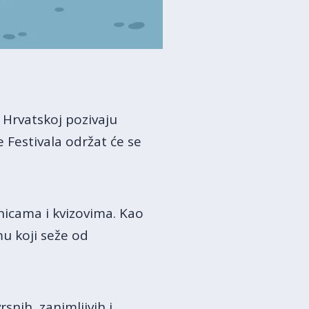
 Hrvatskoj pozivaju
 Festivala održat će se
onicama i kvizovima. Kao
mu koji seže od
nih, zanimljivih i