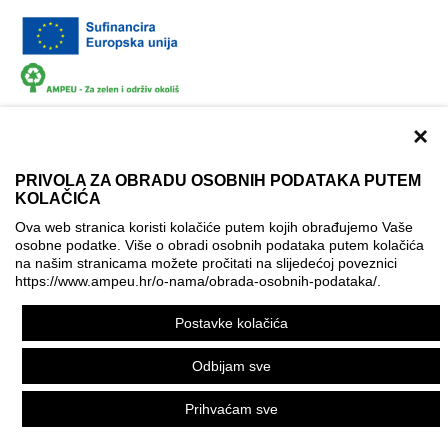
×
PRIVOLA ZA OBRADU OSOBNIH PODATAKA PUTEM
KOLAČIĆA
Dokumentacija
Uvjeti korištenja
Kontakti
Ova web stranica koristi kolačiće putem kojih obrađujemo Vaše
Izjava o pristupačnosti
osobne podatke. Više o obradi osobnih podataka putem kolačića
na našim stranicama možete pročitati na slijedećoj poveznici
Politika korištenja kolačića
Postavke kolačića
https://www.ampeu.hr/o-nama/obrada-osobnih-podataka/
.
© AMPEU, 2026.
Postavke kolačića
Ova mrežna stranica je ostvarena uz financijsku potporu
Europske komisije. Ona izražava isključivo stajalište autora
Odbijam sve
mrežne stranice i Komisija se ne može smatrati odgovornom
pri upotrebi informacija koje se na njoj nalaze.
Prihvaćam sve