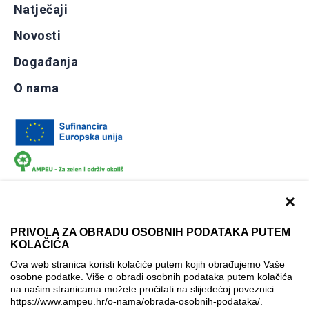
Natječaji
Novosti
Događanja
O nama
×
PRIVOLA ZA OBRADU OSOBNIH PODATAKA PUTEM
KOLAČIĆA
Dokumentacija
Uvjeti korištenja
Kontakti
Ova web stranica koristi kolačiće putem kojih obrađujemo Vaše
Izjava o pristupačnosti
osobne podatke. Više o obradi osobnih podataka putem kolačića
na našim stranicama možete pročitati na slijedećoj poveznici
Politika korištenja kolačića
Postavke kolačića
https://www.ampeu.hr/o-nama/obrada-osobnih-podataka/
.