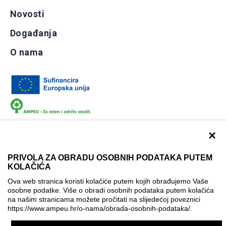
Novosti
Događanja
O nama
×
PRIVOLA ZA OBRADU OSOBNIH PODATAKA PUTEM
KOLAČIĆA
Dokumentacija
Uvjeti korištenja
Kontakti
Ova web stranica koristi kolačiće putem kojih obrađujemo Vaše
Izjava o pristupačnosti
osobne podatke. Više o obradi osobnih podataka putem kolačića
na našim stranicama možete pročitati na slijedećoj poveznici
Politika korištenja kolačića
Postavke kolačića
https://www.ampeu.hr/o-nama/obrada-osobnih-podataka/
.
© AMPEU, 2026.