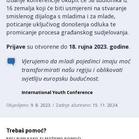
izdanje konferencije okupit će 58 sudionika iz
16 zemalja koji će biti usmjereni na stvaranje
smislenog dijaloga s mladima i za mlade,
poticanje uključivog donošenja odluka te
promicanje procesa građanskog sudjelovanja.
Prijave
su otvorene do
18. rujna 2023. godine
.
Vjerujemo da mladi pojedinci imaju moć
transformirati našu regiju i oblikovati
svjetliju europsku budućnost.
International Youth Conference
Objavljeno:
9. 8. 2023.
/ Zadnje ažurirano:
15. 11. 2024.
Trebaš pomoć?
RECI NAM KAKO TI MOŽEMO POMOĆI