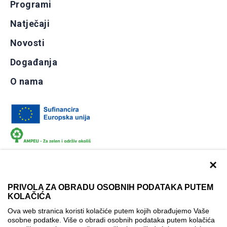
Programi
Natječaji
Novosti
Događanja
O nama
×
PRIVOLA ZA OBRADU OSOBNIH PODATAKA PUTEM
KOLAČIĆA
Dokumentacija
Uvjeti korištenja
Kontakti
Ova web stranica koristi kolačiće putem kojih obrađujemo Vaše
Izjava o pristupačnosti
osobne podatke. Više o obradi osobnih podataka putem kolačića