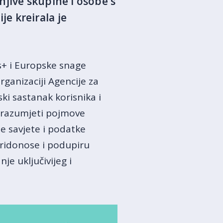
njive skupine i osobe s
e kreirala je
s+ i Europske snage
ganizaciji Agencije za
i sastanak korisnika i
e razumjeti pojmove
ne savjete i podatke
pridonose i podupiru
e uključivijeg i