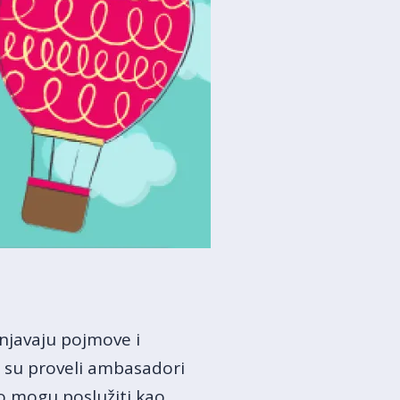
šnjavaju pojmove i
e su proveli ambasadori
ako mogu poslužiti kao