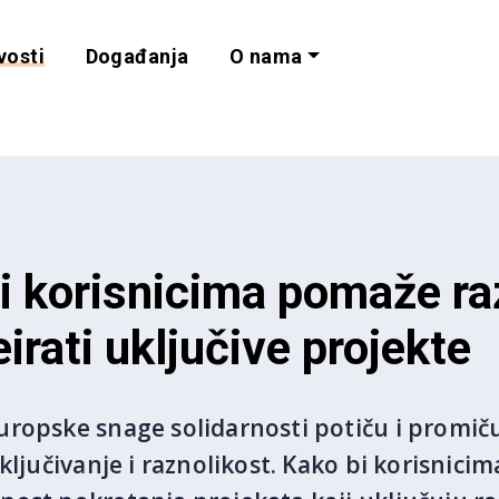
vosti
Događanja
O nama
lnost i programe 
ji korisnicima pomaže ra
eirati uključive projekte
ropske snage solidarnosti potiču i promiču
ključivanje i raznolikost. Kako bi korisnic