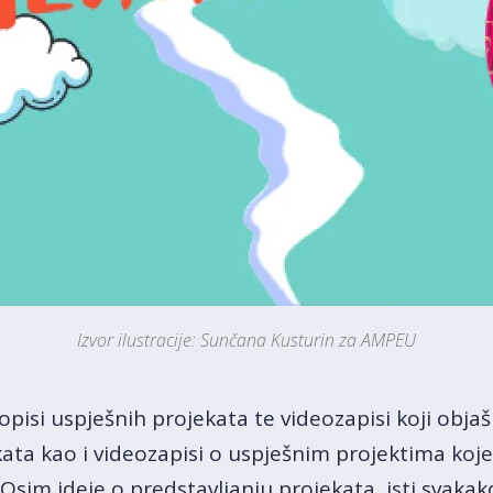
Izvor ilustracije: Sunčana Kusturin za AMPEU
 opisi uspješnih projekata te videozapisi koji obja
ekata kao i videozapisi o uspješnim projektima koj
i. Osim ideje o predstavljanju projekata, isti svak