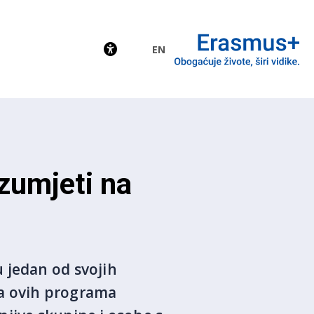
EN
EU
zumjeti na
 jedan od svojih
ima ovih programa