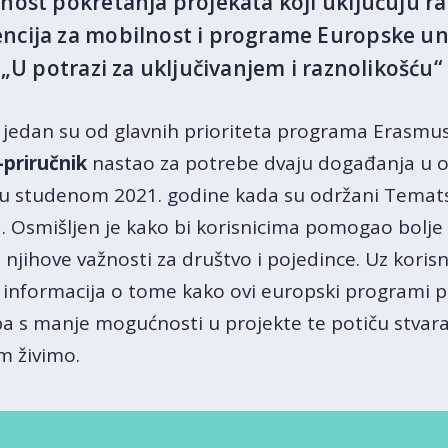
ost pokretanja projekata koji uključuju ra
cija za mobilnost i programe Europske unij
 „U potrazi za uključivanjem i raznolikošću“
jedan su od glavnih prioriteta programa Erasmu
-priručnik
nastao za potrebe dvaju događanja u or
u studenom 2021. godine kada su održani Tematsk
a. Osmišljen je kako bi korisnicima pomogao bolj
 i njihove važnosti za društvo i pojedince. Uz koris
e informacija o tome kako ovi europski programi 
a s manje mogućnosti u projekte te potiču stvaranj
m živimo.