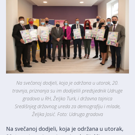
Na svečanoj dodjeli, koja je održana u utorak, 20.
travnja, priznanja su im dodijelili predsjednik Udruge
gradova u RH, Željko Turk, i državna tajnica
Središnjeg državnog ureda za demografiju i mlade,
Željka Josić. Foto: Udruga gradova
Na svečanoj dodjeli, koja je održana u utorak,