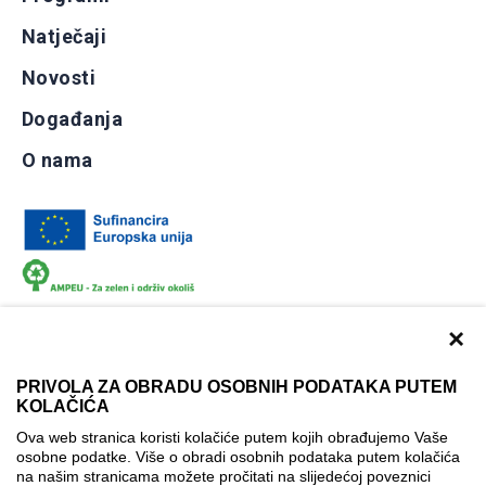
Natječaji
Novosti
Događanja
O nama
×
PRIVOLA ZA OBRADU OSOBNIH PODATAKA PUTEM
KOLAČIĆA
Dokumentacija
Uvjeti korištenja
Kontakti
Ova web stranica koristi kolačiće putem kojih obrađujemo Vaše
Izjava o pristupačnosti
osobne podatke. Više o obradi osobnih podataka putem kolačića
na našim stranicama možete pročitati na slijedećoj poveznici
Politika korištenja kolačića
Postavke kolačića