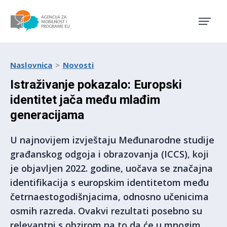
Agencija za mobilnost i pro
Naslovnica
Novosti
Istraživanje pokazalo: Europski
identitet jača među mlađim
generacijama
U najnovijem izvještaju Međunarodne studije
građanskog odgoja i obrazovanja (ICCS), koji
je objavljen 2022. godine, uočava se značajna
identifikacija s europskim identitetom među
četrnaestogodišnjacima, odnosno učenicima
osmih razreda. Ovakvi rezultati posebno su
relevantni s obzirom na to da će u mnogim