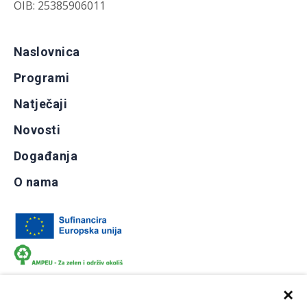
OIB: 25385906011
Naslovnica
Programi
Natječaji
Novosti
Događanja
O nama
×