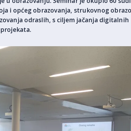
je u obrazovanju. Seminar je okupio 60 sudi
oja i općeg obrazovanja, strukovnog obrazo
ovanja odraslih, s ciljem jačanja digitalnih
 projekata.