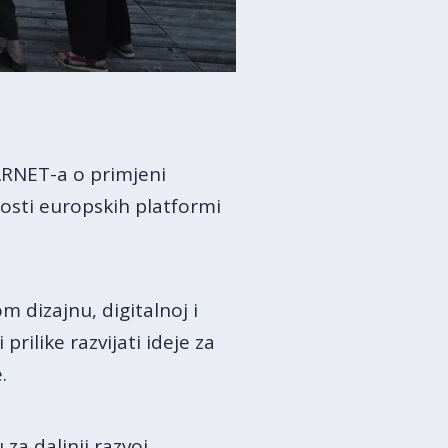
CARNET-a o primjeni
osti europskih platformi
m dizajnu, digitalnoj i
rilike razvijati ideje za
.
 za daljnji razvoj