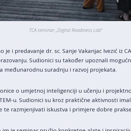
TCA seminar „Digital Readiness Lab“
je i predavanje dr. sc. Sanje Vakanjac Ivezić iz 
brazovanju. Sudionici su također upoznali mogućn
za međunarodnu suradnju i razvoj projekata.
nice o umjetnoj inteligenciji u učenju i projektno
M-u. Sudionici su kroz praktične aktivnosti imali p
te razmjenjivati iskustva i primjere dobre prakse
 im je seminar pružio konkretne alate i inspiraciju