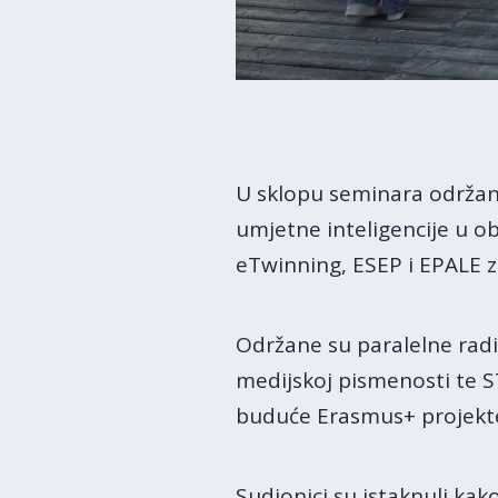
U sklopu seminara održano 
umjetne inteligencije u o
eTwinning, ESEP i EPALE 
Održane su paralelne radio
medijskoj pismenosti te STE
buduće Erasmus+ projekte 
Sudionici su istaknuli kako