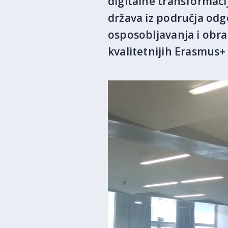
digitalne transformaci
država iz područja odg
osposobljavanja i obraz
kvalitetnijih Erasmus+