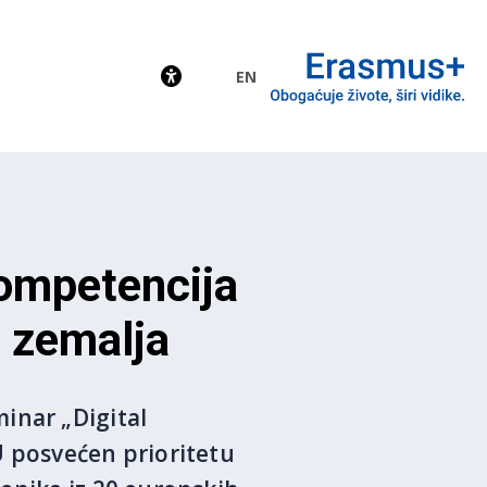
EN
EU
kompetencija
0 zemalja
inar „Digital
U posvećen prioritetu