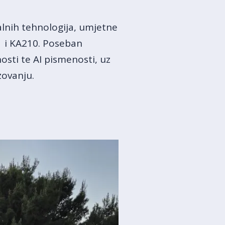
talnih tehnologija, umjetne
1 i KA210. Poseban
nosti te AI pismenosti, uz
zovanju.