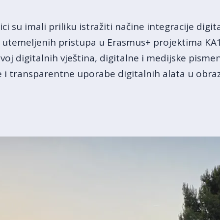
 su imali priliku istražiti načine integracije digi
o utemeljenih pristupa u Erasmus+ projektima KA
voj digitalnih vještina, digitalne i medijske pisme
e i transparentne uporabe digitalnih alata u obra