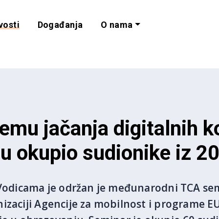
vosti
Događanja
O nama
lnost i programe 
emu jačanja digitalnih 
u okupio sudionike iz 2
 Vodicama je održan je međunarodni TCA sem
izaciji Agencije za mobilnost i programe E