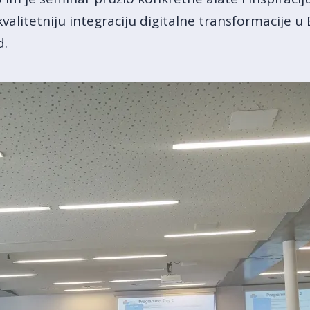
kvalitetniju integraciju digitalne transformacije u
d.