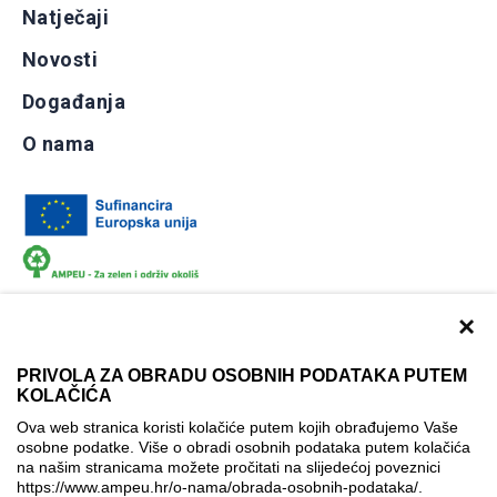
Natječaji
Novosti
Događanja
O nama
×
PRIVOLA ZA OBRADU OSOBNIH PODATAKA PUTEM
KOLAČIĆA
Dokumentacija
Uvjeti korištenja
Kontakti
Ova web stranica koristi kolačiće putem kojih obrađujemo Vaše
Izjava o pristupačnosti
osobne podatke. Više o obradi osobnih podataka putem kolačića
na našim stranicama možete pročitati na slijedećoj poveznici
Politika korištenja kolačića
Postavke kolačića
https://www.ampeu.hr/o-nama/obrada-osobnih-podataka/
.