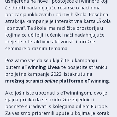
usmjerena na nove i postojeće eTwinnere koji
će dobiti nadahnjujuće resurse o načinima
poticanja inkluzivnih i održivih škola. Posebna
atrakcija kampanje je interaktivna karta „Škola
iz snova“. Ta škola ima različite prostorije u
kojima će učitelji i učenici naći nadahnjujuće
ideje te interaktivne aktivnosti i mrežne
seminare o raznim temama.
Pozivamo vas da se uključite u kampanju
putem
eTwinning Livea
te posjetite stranicu
proljetne kampanje 2022. istaknutu na
mrežnoj stranici
online
platforme eTwinning
.
Ako još niste upoznati s eTwinningom, ovo je
sjajna prilika da se pridružite zajednici i
počnete surađivati s kolegama diljem Europe.
Za vas smo pripremili upute u kojima je korak