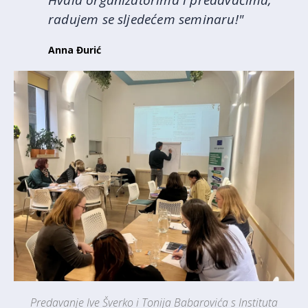
Hvala organizatorima i predavačima,
radujem se sljedećem seminaru!"
Anna Đurić
Predavanje Ive Šverko i Tonija Babarovića s Instituta