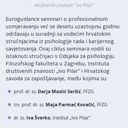
društvenih znanosti ”Ivo Pilar”
Euroguidance seminari o profesionalnom
usmjeravanju već se desetu uzastopnu godinu
održavaju u suradnji sa vodećim hrvatskim
stručnjacima iz psihologije rada i karijernog
savjetovanja. Ovaj ciklus seminara vodili su
istaknuti stručnjaci s Odsjeka za psihologiju
Filozofskog fakulteta u Zagrebu, Instituta
društvenih znanosti „Ivo Pilar“ i Hrvatskog
zavoda za zapošljavanje, među kojima su:
prof. dr. sc.
Darja
Maslić Seršić
, FFZG
izv. prof. dr. sc.
Maja
Parmać
Kovačić,
FFZG
dr. sc.
Iva Šverko
, Institut „Ivo Pilar“