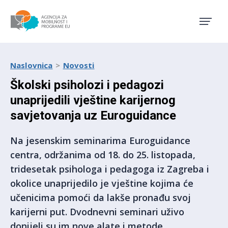
Agencija za mobilnost i pro
Naslovnica
Novosti
Školski psiholozi i pedagozi
unaprijedili vještine karijernog
savjetovanja uz Euroguidance
Na jesenskim seminarima Euroguidance
centra, održanima od 18. do 25. listopada,
tridesetak psihologa i pedagoga iz Zagreba i
okolice unaprijedilo je vještine kojima će
učenicima pomoći da lakše pronađu svoj
karijerni put. Dvodnevni seminari uživo
donijeli su im nove alate i metode