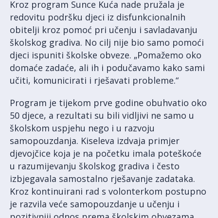
Kroz program Sunce Kuća nade pružala je
redovitu podršku djeci iz disfunkcionalnih
obitelji kroz pomoć pri učenju i savladavanju
školskog gradiva. No cilj nije bio samo pomoći
djeci ispuniti školske obveze. „Pomažemo oko
domaće zadaće, ali ih i podučavamo kako sami
učiti, komunicirati i rješavati probleme.“
Program je tijekom prve godine obuhvatio oko
50 djece, a rezultati su bili vidljivi ne samo u
školskom uspjehu nego i u razvoju
samopouzdanja. Kiseleva izdvaja primjer
djevojčice koja je na početku imala poteškoće
u razumijevanju školskog gradiva i često
izbjegavala samostalno rješavanje zadataka.
Kroz kontinuirani rad s volonterkom postupno
je razvila veće samopouzdanje u učenju i
pozitivniji odnos prema školskim obvezama.