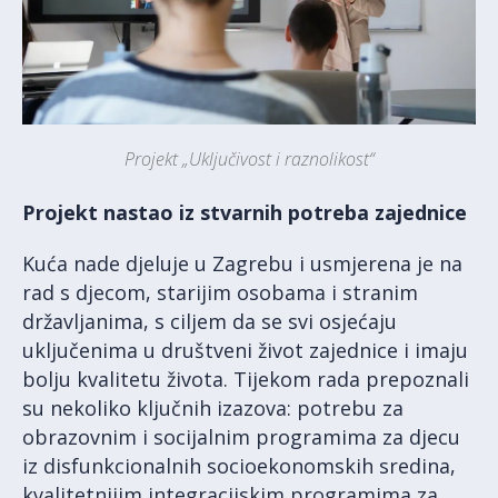
Projekt „Uključivost i raznolikost“
Projekt nastao iz stvarnih potreba zajednice
Kuća nade djeluje u Zagrebu i usmjerena je na
rad s djecom, starijim osobama i stranim
državljanima, s ciljem da se svi osjećaju
uključenima u društveni život zajednice i imaju
bolju kvalitetu života. Tijekom rada prepoznali
su nekoliko ključnih izazova: potrebu za
obrazovnim i socijalnim programima za djecu
iz disfunkcionalnih socioekonomskih sredina,
kvalitetnijim integracijskim programima za