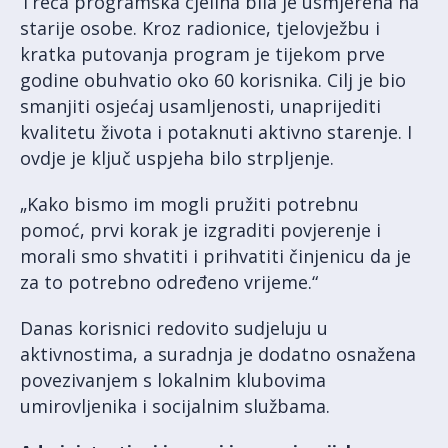
Treća programska cjelina bila je usmjerena na
starije osobe. Kroz radionice, tjelovježbu i
kratka putovanja program je tijekom prve
godine obuhvatio oko 60 korisnika. Cilj je bio
smanjiti osjećaj usamljenosti, unaprijediti
kvalitetu života i potaknuti aktivno starenje. I
ovdje je ključ uspjeha bilo strpljenje.
„Kako bismo im mogli pružiti potrebnu
pomoć, prvi korak je izgraditi povjerenje i
morali smo shvatiti i prihvatiti činjenicu da je
za to potrebno određeno vrijeme.“
Danas korisnici redovito sudjeluju u
aktivnostima, a suradnja je dodatno osnažena
povezivanjem s lokalnim klubovima
umirovljenika i socijalnim službama.